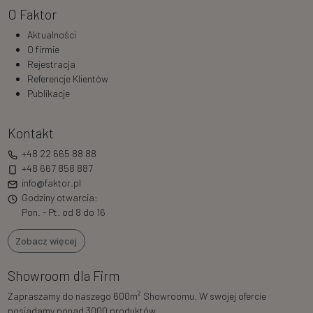
O Faktor
Aktualności
O firmie
Rejestracja
Referencje Klientów
Publikacje
Kontakt
+48 22 665 88 88
+48 667 858 887
info@faktor.pl
Godziny otwarcia:
Pon. - Pt. od 8 do 16
Zobacz więcej
Showroom dla Firm
2
Zapraszamy do naszego 600m
Showroomu. W swojej ofercie
posiadamy ponad 3000 produktów.