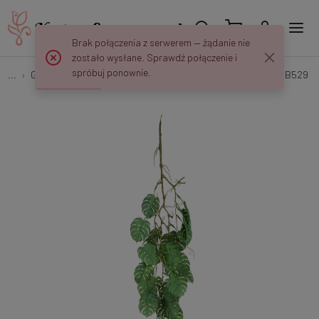
Brak połączenia z serwerem — żądanie nie
zostało wysłane. Sprawdź połączenie i
spróbuj ponownie.
...
Girlandy i Rośliny Zwisające
Monstera philo - zwis 105 cm B529