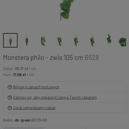
Monstera philo - zwis 105 cm
B529
Detal:
35,17 zł
/ szt
Hurt:
17,58 zł
/ szt
Więcej o cenach hurtowych
Zaloguj się, aby zobaczyć cenę z Twoim rabatem
Ustal indywidualny rabat
Kolor:
dk. green
B529-00