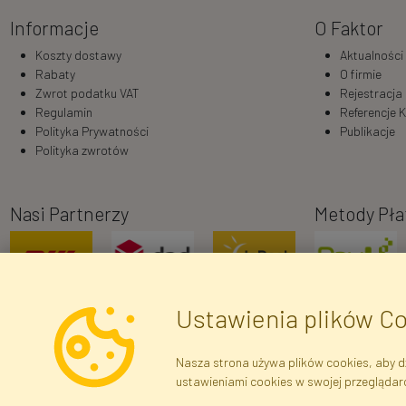
Informacje
O Faktor
Koszty dostawy
Aktualności
Rabaty
O firmie
Zwrot podatku VAT
Rejestracja
Regulamin
Referencje K
Polityka Prywatności
Publikacje
Polityka zwrotów
Nasi Partnerzy
Metody Pła
Ustawienia plików C
Nasza strona używa plików cookies, aby dz
ustawieniami cookies w swojej przeglądar
Dane r