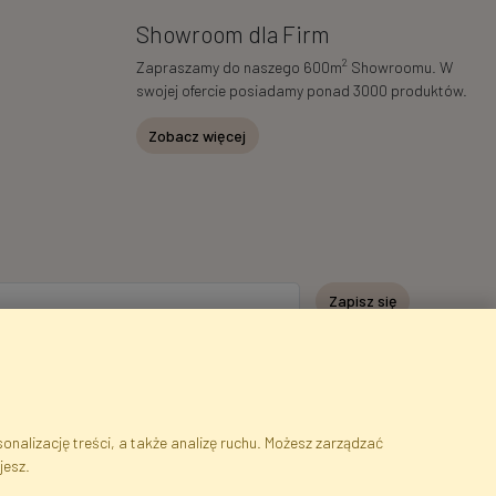
Showroom dla Firm
2
Zapraszamy do naszego 600m
Showroomu. W
swojej ofercie posiadamy ponad 3000 produktów.
Zobacz więcej
Zapisz się
nalizację treści, a także analizę ruchu. Możesz zarządzać
jesz.
serwisu
Cookies
Język