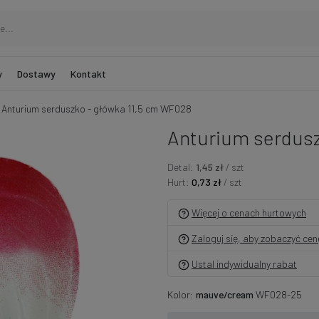
y
Dostawy
Kontakt
Anturium serduszko - główka 11,5 cm WF028
Anturium serdusz
Detal:
1,45 zł
/ szt
Hurt:
0,73 zł
/ szt
Więcej o cenach hurtowych
Zaloguj się, aby zobaczyć ce
Ustal indywidualny rabat
Kolor:
mauve/cream
WF028-25