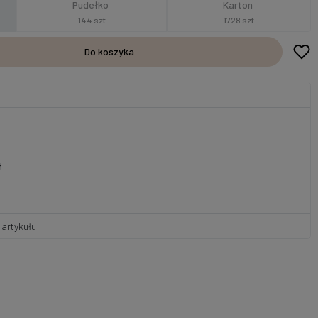
Pudełko
Karton
144 szt
1728 szt
Do koszyka
ł
artykułu