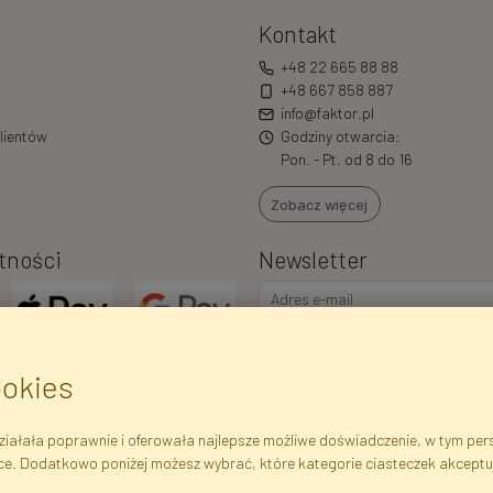
Kontakt
+48 22 665 88 88
+48 667 858 887
info@faktor.pl
lientów
Godziny otwarcia:
Pon. - Pt. od 8 do 16
Zobacz więcej
tności
Newsletter
ookies
iałała poprawnie i oferowała najlepsze możliwe doświadczenie, w tym perso
ce. Dodatkowo poniżej możesz wybrać, które kategorie ciasteczek akceptu
ejestrowe
Regulamin
Polityka Prywatności
Pomoc
Mapa 