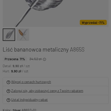
Wyprzedaż -71%
Liść bananowca metaliczny
A865S
34,52 zł
Przecena 71%
Detal:
9,90 zł
/ szt
Hurt:
9,90 zł
/ szt
Więcej o cenach hurtowych
Zaloguj się, aby zobaczyć cenę z Twoim rabatem
Ustal indywidualny rabat
Kolor:
Silver
A865S-01