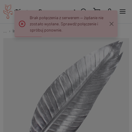
Brak połączenia z serwerem — żądanie nie
zostało wysłane. Sprawdź połączenie i
spróbuj ponownie.
...
Inne
Liść bananowca metaliczny A865S