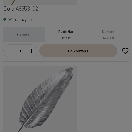
Gold
A865S-02
W magazynie
Pudełko
Karton
Sztuka
12 szt
144 szt
Do koszyka