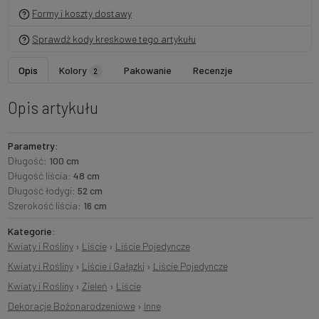
Formy i koszty dostawy
Sprawdź kody kreskowe tego artykułu
Opis
Kolory
Pakowanie
Recenzje
2
Opis artykułu
Parametry:
Długość:
100 cm
Długość liścia:
48 cm
Długość łodygi:
52 cm
Szerokość liścia:
16 cm
Kategorie:
Kwiaty i Rośliny
›
Liście
›
Liście Pojedyncze
Kwiaty i Rośliny
›
Liście i Gałązki
›
Liście Pojedyncze
Kwiaty i Rośliny
›
Zieleń
›
Liście
Dekoracje Bożonarodzeniowe
›
Inne