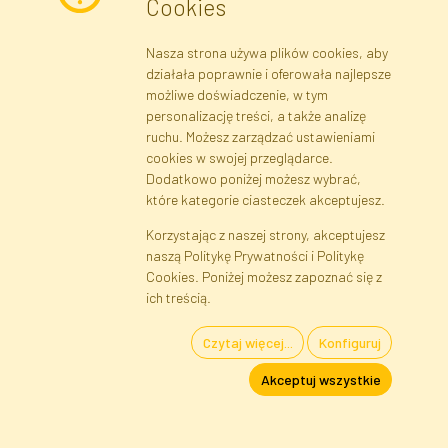
Cookies
Nasza strona używa plików cookies, aby
Newsletter
działała poprawnie i oferowała najlepsze
możliwe doświadczenie, w tym
Zapisz się
personalizację treści, a także analizę
ruchu. Możesz zarządzać ustawieniami
cookies w swojej przeglądarce.
Dane rejestrowe
Regulamin
Polityka Prywatności
Dodatkowo poniżej możesz wybrać,
Pomoc
Mapa serwisu
które kategorie ciasteczek akceptujesz.
Korzystając z naszej strony, akceptujesz
naszą Politykę Prywatności i Politykę
Cookies
Cookies. Poniżej możesz zapoznać się z
Język
ich treścią.
Czytaj więcej...
Konfiguruj
Kwiaty i Rośliny Sztuczne · Hurtownia i Sklep Internetowy · Bezpośredni
Akceptuj wszystkie
Importer · Warszawa, Błonie
FAKTOR © 1990 - 2026