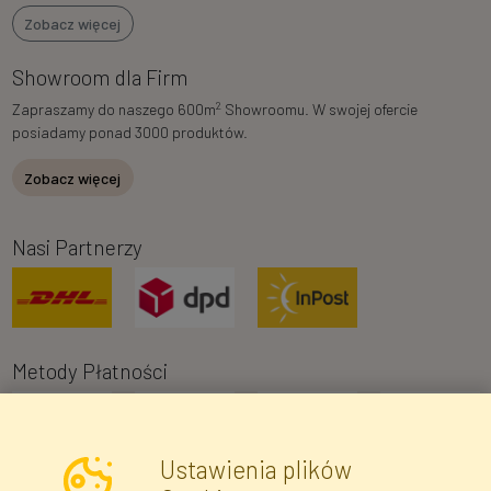
Zobacz więcej
Showroom dla Firm
2
Zapraszamy do naszego 600m
Showroomu. W swojej ofercie
posiadamy ponad 3000 produktów.
Zobacz więcej
Nasi Partnerzy
Metody Płatności
Ustawienia plików