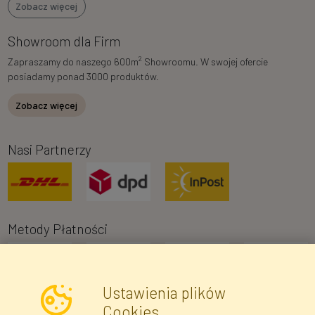
Zobacz więcej
Showroom dla Firm
2
Zapraszamy do naszego 600m
Showroomu. W swojej ofercie
posiadamy ponad 3000 produktów.
Zobacz więcej
Nasi Partnerzy
Metody Płatności
Ustawienia plików
Cookies