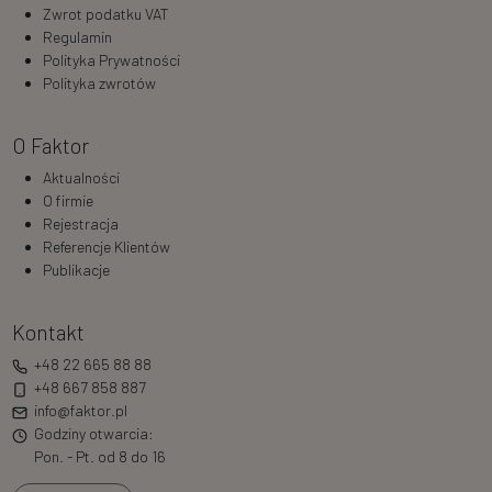
Zwrot podatku VAT
Regulamin
Polityka Prywatności
Polityka zwrotów
O Faktor
Aktualności
O firmie
Rejestracja
Referencje Klientów
Publikacje
Kontakt
+48 22 665 88 88
+48 667 858 887
info@faktor.pl
Godziny otwarcia:
Pon. - Pt. od 8 do 16