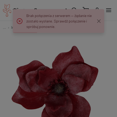
Brak połączenia z serwerem — żądanie nie
zostało wysłane. Sprawdź połączenie i
spróbuj ponownie.
...
Inne
Magnolia oszroniona W181