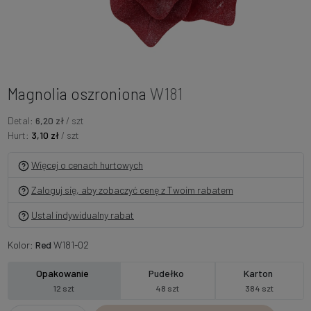
Magnolia oszroniona
W181
Detal:
6,20 zł
/ szt
Hurt:
3,10 zł
/ szt
Więcej o cenach hurtowych
Zaloguj się, aby zobaczyć cenę z Twoim rabatem
Ustal indywidualny rabat
Kolor:
Red
W181-02
Opakowanie
Pudełko
Karton
12 szt
48 szt
384 szt