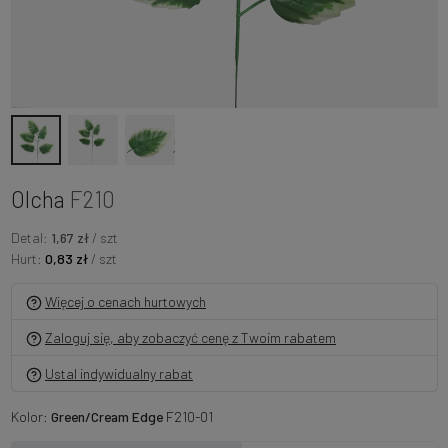
Olcha
F210
Detal:
1,67 zł
/ szt
Hurt:
0,83 zł
/ szt
Więcej o cenach hurtowych
Zaloguj się, aby zobaczyć cenę z Twoim rabatem
Ustal indywidualny rabat
Kolor:
Green/Cream Edge
F210-01