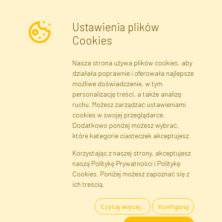
Ustawienia plików
Cookies
Nasza strona używa plików cookies, aby
Newsletter
działała poprawnie i oferowała najlepsze
możliwe doświadczenie, w tym
Zapisz się
personalizację treści, a także analizę
ruchu. Możesz zarządzać ustawieniami
cookies w swojej przeglądarce.
Dane rejestrowe
Regulamin
Polityka Prywatności
Dodatkowo poniżej możesz wybrać,
Pomoc
Mapa serwisu
które kategorie ciasteczek akceptujesz.
Korzystając z naszej strony, akceptujesz
naszą Politykę Prywatności i Politykę
Cookies
Cookies. Poniżej możesz zapoznać się z
Język
ich treścią.
Czytaj więcej...
Konfiguruj
Kwiaty i Rośliny Sztuczne · Hurtownia i Sklep Internetowy · Bezpośredni