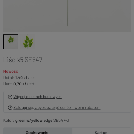
Liść x5
SE547
Nowość
Detal:
1,40 zł
/ szt
Hurt:
0,70 zł
/ szt
Więcej o cenach hurtowych
Zaloguj się, aby zobaczyć cenę z Twoim rabatem
Kolor:
green w/yellow edge
SE547-01
Opakowanie
Karton