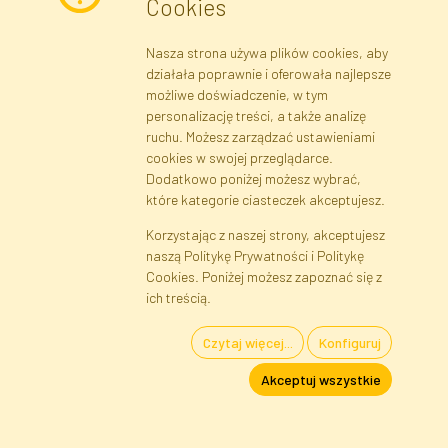
Cookies
otrzymywania informacji marketingowych i ofert handlowych za
pośrednictwem poczty elektronicznej przez Faktor Polska sp. z.
Nasza strona używa plików cookies, aby
o.o.. Poinformowano mnie o prawie wglądu do treści moich danych
działała poprawnie i oferowała najlepsze
osobowych oraz ich poprawiania, a także iż podanie danych jest
możliwe doświadczenie, w tym
dobrowolne.
*
personalizację treści, a także analizę
ruchu. Możesz zarządzać ustawieniami
cookies w swojej przeglądarce.
Dane rejestrowe
Regulamin
Polityka Prywatności
Dodatkowo poniżej możesz wybrać,
Pomoc
Mapa serwisu
które kategorie ciasteczek akceptujesz.
Korzystając z naszej strony, akceptujesz
naszą Politykę Prywatności i Politykę
Cookies
Cookies. Poniżej możesz zapoznać się z
Język
ich treścią.
Czytaj więcej...
Konfiguruj
Kwiaty i Rośliny Sztuczne · Hurtownia i Sklep Internetowy · Bezpośredni
Akceptuj wszystkie
Importer · Warszawa, Błonie
FAKTOR © 1990 - 2026