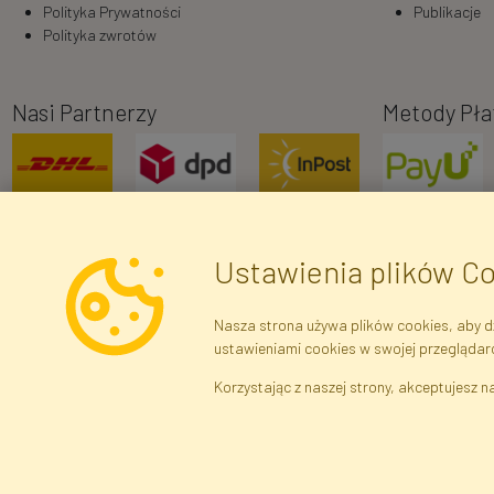
Polityka Prywatności
Publikacje
Polityka zwrotów
Nasi Partnerzy
Metody Pła
Ustawienia plików C
Nasza strona używa plików cookies, aby dz
ustawieniami cookies w swojej przeglądar
Dane r
Korzystając z naszej strony, akceptujesz na
Brak połączenia z serwerem — żądanie nie
zostało wysłane. Sprawdź połączenie i
Kwiaty i Roś
spróbuj ponownie.