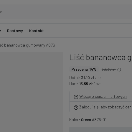
y
Dostawy
Kontakt
ść bananowca gumowany A876
Liść bananowca 
36,30 zł
Przecena 14%
Detal:
31,10 zł
/ szt
Hurt:
15,55 zł
/ szt
Więcej o cenach hurtowych
Zaloguj się, aby zobaczyć ce
Kolor:
Green
A876-01