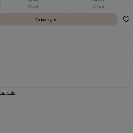
50 szt
200 szt
Do koszyka
ł
artykułu