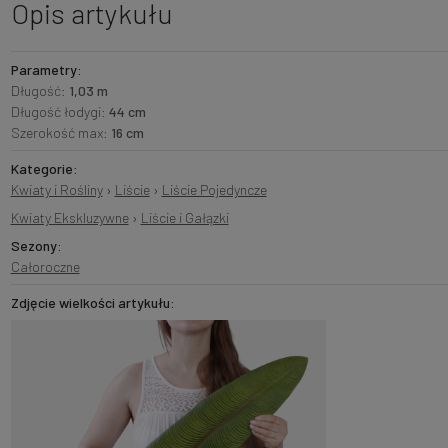
Opis artykułu
Parametry:
Długość:
1,03 m
Długość łodygi:
44 cm
Szerokość max:
16 cm
Kategorie:
Kwiaty i Rośliny
›
Liście
›
Liście Pojedyncze
Kwiaty Ekskluzywne
›
Liście i Gałązki
Sezony:
Całoroczne
Zdjęcie wielkości artykułu: