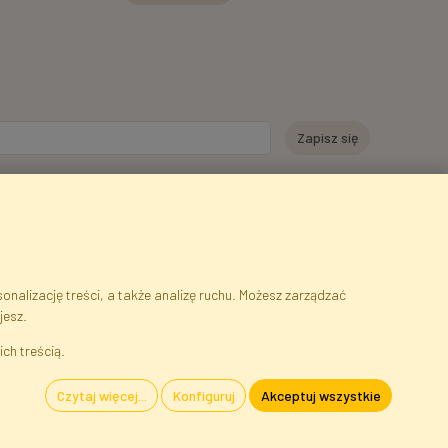
e moich danych osobowych w celu otrzymywania informacji
ch za pośrednictwem poczty elektronicznej przez Faktor Polska sp. z.
wie wglądu do treści moich danych osobowych oraz ich poprawiania, a
browolne.
*
nalizację treści, a także analizę ruchu. Możesz zarządzać
jesz.
serwisu
Cookies
Język
ich treścią.
Czytaj więcej...
Konfiguruj
Akceptuj wszystkie
szawa, Błonie