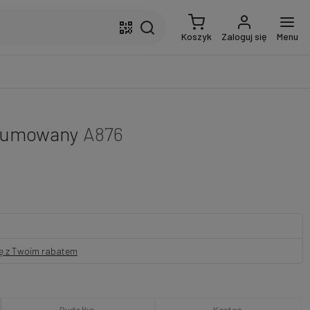
Koszyk
Zaloguj się
Menu
gumowany
A876
nę z Twoim rabatem
Pudełko
Karton