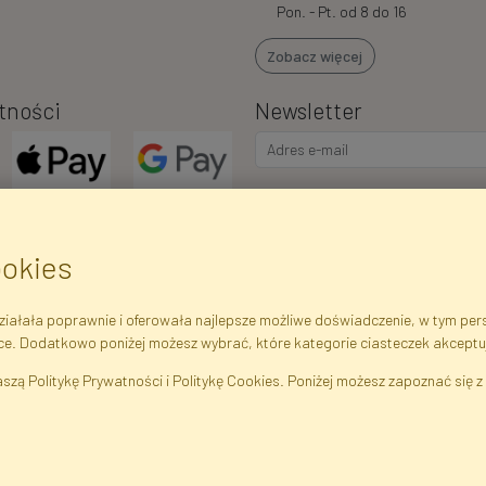
Pon. - Pt. od 8 do 16
Zobacz więcej
tności
Newsletter
Wyrażam zgodę na przetwarzani
marketingowych i ofert handlowy
o.o.. Poinformowano mnie o pra
ookies
także iż podanie danych jest do
iałała poprawnie i oferowała najlepsze możliwe doświadczenie, w tym perso
ce. Dodatkowo poniżej możesz wybrać, które kategorie ciasteczek akceptu
ejestrowe
Regulamin
Polityka Prywatności
Pomoc
Mapa 
szą Politykę Prywatności i Politykę Cookies. Poniżej możesz zapoznać się z 
liny Sztuczne · Hurtownia i Sklep Internetowy · Bezpośredni Importer · War
FAKTOR © 1990 - 2026