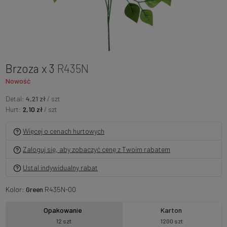
Brzoza x 3
R435N
Nowość
Detal:
4,21 zł
/ szt
Hurt:
2,10 zł
/ szt
Więcej o cenach hurtowych
Zaloguj się, aby zobaczyć cenę z Twoim rabatem
Ustal indywidualny rabat
Kolor:
Green
R435N-00
Opakowanie
Karton
12 szt
1200 szt