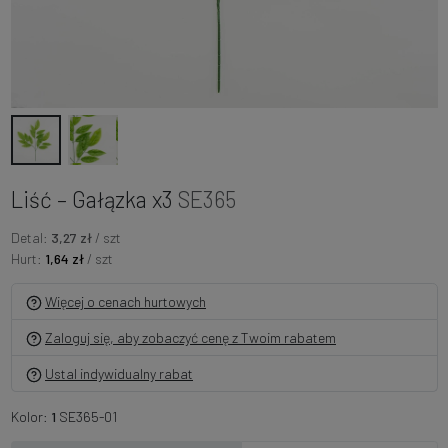
Liść – Gałązka x3
SE365
Detal:
3,27 zł
/ szt
Hurt:
1,64 zł
/ szt
Więcej o cenach hurtowych
Zaloguj się, aby zobaczyć cenę z Twoim rabatem
Ustal indywidualny rabat
Kolor:
1
SE365-01