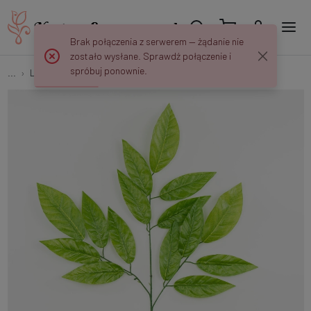
Brak połączenia z serwerem — żądanie nie
zostało wysłane. Sprawdź połączenie i
spróbuj ponownie.
...
Liście "Trójki" (3x5)
Liść – Gałązka x3 SE365