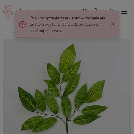
Brak połączenia z serwerem — żądanie nie
zostało wysłane. Sprawdź połączenie i
spróbuj ponownie.
...
Liście "Trójki" (3x5)
Liść – Gałązka x3 SE363