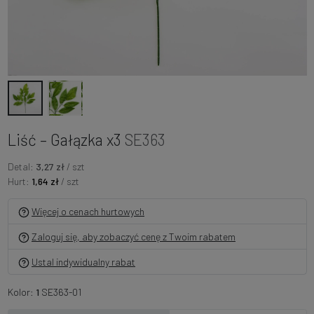
Liść – Gałązka x3
SE363
Detal:
3,27 zł
/ szt
Hurt:
1,64 zł
/ szt
Więcej o cenach hurtowych
Zaloguj się, aby zobaczyć cenę z Twoim rabatem
Ustal indywidualny rabat
Kolor:
1
SE363-01