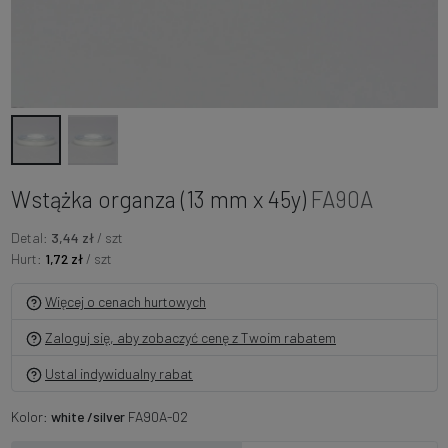
Wstążka organza (13 mm x 45y)
FA90A
Detal:
3,44 zł
/ szt
Hurt:
1,72 zł
/ szt
Więcej o cenach hurtowych
Zaloguj się, aby zobaczyć cenę z Twoim rabatem
Ustal indywidualny rabat
Kolor:
white /silver
FA90A-02