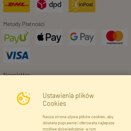
Metody Płatności
Newsletter
Ustawienia plików
Wyrażam zgodę na przetwarzanie moich danych osobowych w celu
Cookies
otrzymywania informacji marketingowych i ofert handlowych za
pośrednictwem poczty elektronicznej przez Faktor Polska sp. z.
Nasza strona używa plików cookies, aby
o.o.. Poinformowano mnie o prawie wglądu do treści moich danych
działała poprawnie i oferowała najlepsze
osobowych oraz ich poprawiania, a także iż podanie danych jest
możliwe doświadczenie, w tym
dobrowolne.
*