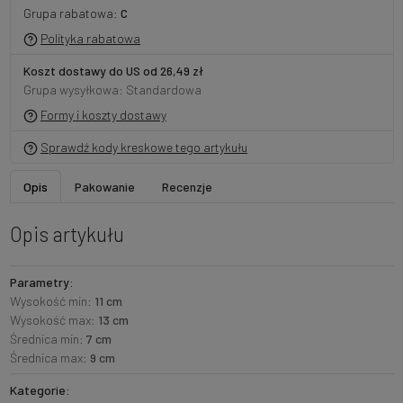
Grupa rabatowa:
C
Polityka rabatowa
Koszt dostawy do US od 26,49 zł
Grupa wysyłkowa: Standardowa
Formy i koszty dostawy
Sprawdź kody kreskowe tego artykułu
Opis
Pakowanie
Recenzje
Opis artykułu
Parametry:
Wysokość min:
11 cm
Wysokość max:
13 cm
Średnica min:
7 cm
Średnica max:
9 cm
Kategorie: