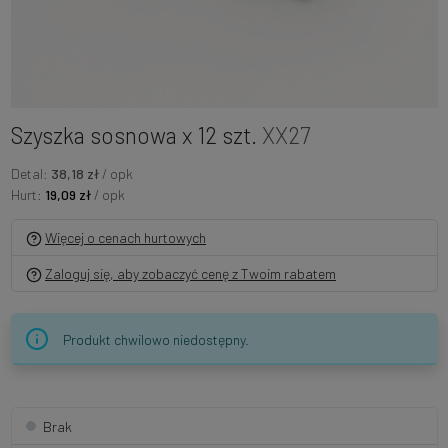
Szyszka sosnowa x 12 szt.
XX27
Detal:
38,18 zł
/ opk
Hurt:
19,09 zł
/ opk
Więcej o cenach hurtowych
Zaloguj się, aby zobaczyć cenę z Twoim rabatem
Produkt chwilowo niedostępny.
Brak