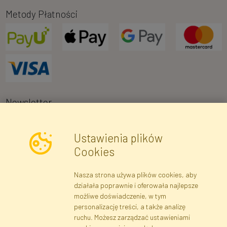
Metody Płatności
Newsletter
Ustawienia plików
Wyrażam zgodę na przetwarzanie moich danych osobowych w celu
Cookies
otrzymywania informacji marketingowych i ofert handlowych za
pośrednictwem poczty elektronicznej przez Faktor Polska sp. z.
Nasza strona używa plików cookies, aby
o.o.. Poinformowano mnie o prawie wglądu do treści moich danych
działała poprawnie i oferowała najlepsze
osobowych oraz ich poprawiania, a także iż podanie danych jest
możliwe doświadczenie, w tym
dobrowolne.
*
personalizację treści, a także analizę
ruchu. Możesz zarządzać ustawieniami