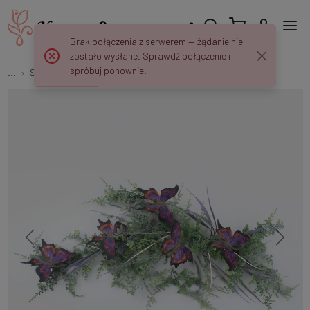
Brak połączenia z serwerem — żądanie nie
zostało wysłane. Sprawdź połączenie i
spróbuj ponownie.
...
Ślubne i Komunijne
Stroik z motylami na samochód X550