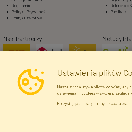
Regulamin
Referencje K
Polityka Prywatności
Publikacje
Polityka zwrotów
Nasi Partnerzy
Metody Pła
Ustawienia plików C
Nasza strona używa plików cookies, aby dz
ustawieniami cookies w swojej przeglądar
Dane r
Korzystając z naszej strony, akceptujesz na
Brak połączenia z serwerem — żądanie nie
zostało wysłane. Sprawdź połączenie i
Kwiaty i Roś
spróbuj ponownie.