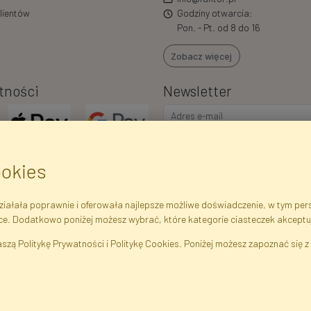
lientów
Godziny otwarcia:
Pon. - Pt. od 8 do 16
Zobacz więcej
tności
Newsletter
ookies
iałała poprawnie i oferowała najlepsze możliwe doświadczenie, w tym perso
ce. Dodatkowo poniżej możesz wybrać, które kategorie ciasteczek akceptu
ejestrowe
Regulamin
Polityka Prywatności
Pomoc
Mapa 
szą Politykę Prywatności i Politykę Cookies. Poniżej możesz zapoznać się z 
liny Sztuczne · Hurtownia i Sklep Internetowy · Bezpośredni Importer · War
FAKTOR © 1990 - 2026