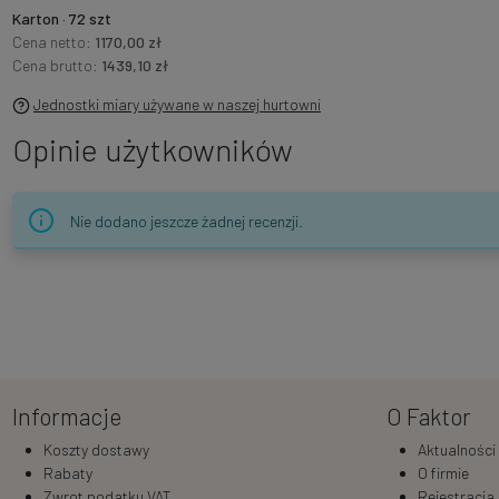
Karton · 72 szt
Cena netto:
1170,00 zł
Cena brutto:
1439,10 zł
Jednostki miary używane w naszej hurtowni
Opinie użytkowników
Nie dodano jeszcze żadnej recenzji.
Informacje
O Faktor
Koszty dostawy
Aktualności
Rabaty
O firmie
Zwrot podatku VAT
Rejestracja