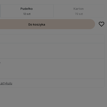
Pudełko
Karton
12 szt
72 szt
Do koszyka
ł
artykułu