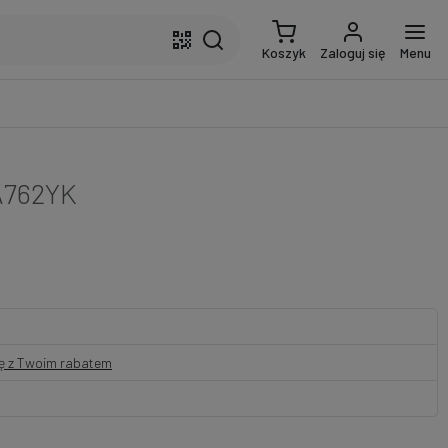
Koszyk
Zaloguj się
Menu
A762YK
nę z Twoim rabatem