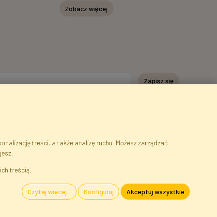
Zobacz więcej
Zapisz się
nalizację treści, a także analizę ruchu. Możesz zarządzać
jesz.
serwisu
Cookies
Język
ich treścią.
Czytaj więcej...
Konfiguruj
Akceptuj wszystkie
szawa, Błonie