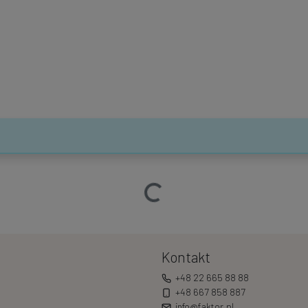
Ładowanie…
Kontakt
+48 22 665 88 88
+48 667 858 887
info@faktor.pl