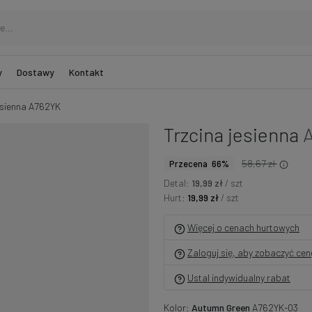
y
Dostawy
Kontakt
esienna A762YK
Trzcina jesienna
58,67 zł
Przecena 66%
Detal:
19,99 zł
/ szt
Hurt:
19,99 zł
/ szt
Więcej o cenach hurtowych
Zaloguj się, aby zobaczyć ce
Ustal indywidualny rabat
Kolor:
Autumn Green
A762YK-03