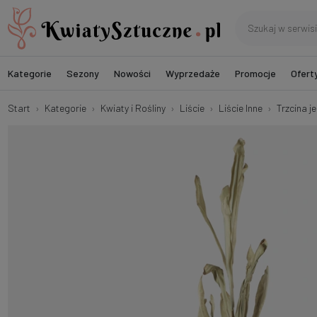
Kategorie
Sezony
Nowości
Wyprzedaże
Promocje
Ofert
Start
Kategorie
Kwiaty i Rośliny
Liście
Liście Inne
Trzcina j