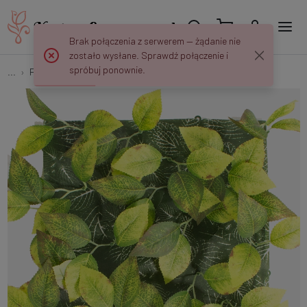
Brak połączenia z serwerem — żądanie nie
zostało wysłane. Sprawdź połączenie i
spróbuj ponownie.
...
Panele i Maty Roślinne
Panel roślinny 25 x 25 cm MR015