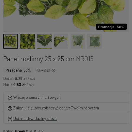
Promocja -50%
Panel roślinny 25 x 25 cm
MR015
18,42 zł
Przecena 50%
Detal:
9,25 zł
/ szt
Hurt:
4,63 zł
/ szt
Więcej o cenach hurtowych
Zaloguj się, aby zobaczyć cenę z Twoim rabatem
Ustal indywidualny rabat
Kolor:
Green
MR015-02