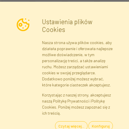
Ustawienia plików
Cookies
Nasza strona używa plików cookies, aby
Newsletter
działała poprawnie i oferowała najlepsze
możliwe doświadczenie, w tym
Zapisz się
personalizację treści, a także analizę
ruchu. Możesz zarządzać ustawieniami
cookies w swojej przeglądarce.
Dane rejestrowe
Regulamin
Polityka Prywatności
Dodatkowo poniżej możesz wybrać,
Pomoc
Mapa serwisu
które kategorie ciasteczek akceptujesz.
Korzystając z naszej strony, akceptujesz
naszą Politykę Prywatności i Politykę
Cookies
Cookies. Poniżej możesz zapoznać się z
Język
ich treścią.
Czytaj więcej...
Konfiguruj