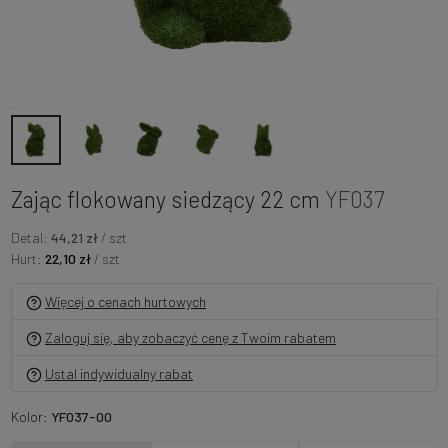
Zając flokowany siedzący 22 cm
YF037
Detal:
44,21 zł
/ szt
Hurt:
22,10 zł
/ szt
Więcej o cenach hurtowych
Zaloguj się, aby zobaczyć cenę z Twoim rabatem
Ustal indywidualny rabat
Kolor:
YF037-00