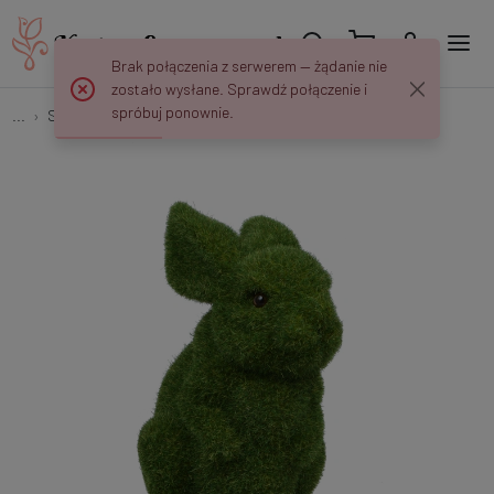
Brak połączenia z serwerem — żądanie nie
zostało wysłane. Sprawdź połączenie i
spróbuj ponownie.
...
Stojące
Zając flokowany siedzący 22 cm YF037