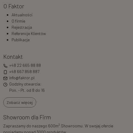
O Faktor
Aktualności
O firmie
Rejestracja
Referencje Klientów
Publikacje
Kontakt
+48 22 665 88 88
+48 667 858 887
info@faktor.pl
Godziny otwarcia:
Pon. - Pt. od 8 do 16
Zobacz więcej
Showroom dla Firm
2
Zapraszamy do naszego 600m
Showroomu. W swojej ofercie
posiadamy ponad 3000 produktów.