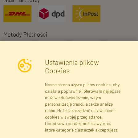
Metody Płatności
Ustawienia plików
Cookies
Nasza strona używa plików cookies, aby
Newsletter
działała poprawnie i oferowała najlepsze
możliwe doświadczenie, w tym
Zapisz się
personalizację treści, a także analizę
ruchu. Możesz zarządzać ustawieniami
cookies w swojej przeglądarce.
Dane rejestrowe
Regulamin
Polityka Prywatności
Dodatkowo poniżej możesz wybrać,
Pomoc
Mapa serwisu
które kategorie ciasteczek akceptujesz.