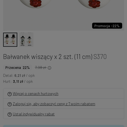
Promocja -22%
Bałwanek wiszący x 2 szt. (11 cm)
S370
7,98 zł
Przecena 22%
Detal:
6,21 zł
/ opk
Hurt:
3,11 zł
/ opk
Więcej o cenach hurtowych
Zaloguj się, aby zobaczyć cenę z Twoim rabatem
Ustal indywidualny rabat