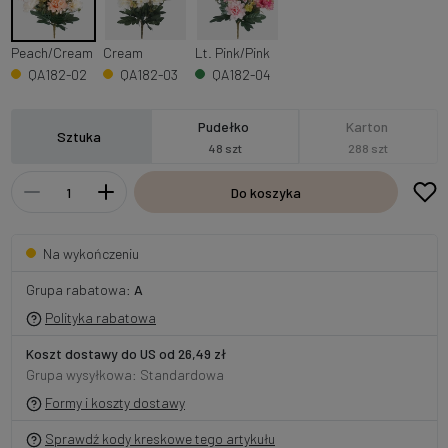
Peach/Cream
Cream
Lt. Pink/Pink
QA182-02
QA182-03
QA182-04
Pudełko
Karton
Sztuka
48 szt
288 szt
Do koszyka
Na wykończeniu
Grupa rabatowa:
A
Polityka rabatowa
Koszt dostawy do US od 26,49 zł
Grupa wysyłkowa: Standardowa
Formy i koszty dostawy
Sprawdź kody kreskowe tego artykułu