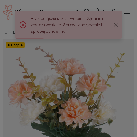
Brak połączenia z serwerem — żądanie nie
zostało wysłane. Sprawdź połączenie i
spróbuj ponownie.
...
Dalie
Dalia x 7 QA182
Na topie