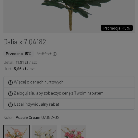
Promocja -15%
Dalia x 7
QA182
13,94 zł
Przecena 15%
Detal:
11,91 zł
/ szt
Hurt:
5,96 zł
/ szt
Więcej o cenach hurtowych
Zaloguj się, aby zobaczyć cenę z Twoim rabatem
Ustal indywidualny rabat
Kolor:
Peach/Cream
QA182-02