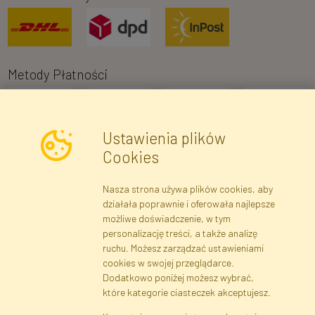
Metody Płatności
Ustawienia plików
Cookies
Nasza strona używa plików cookies, aby
Newsletter
działała poprawnie i oferowała najlepsze
możliwe doświadczenie, w tym
Zapisz się
personalizację treści, a także analizę
ruchu. Możesz zarządzać ustawieniami
cookies w swojej przeglądarce.
Dane rejestrowe
Regulamin
Polityka Prywatności
Dodatkowo poniżej możesz wybrać,
Pomoc
Mapa serwisu
które kategorie ciasteczek akceptujesz.