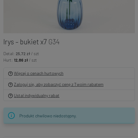
Irys – bukiet x7
G34
Detal:
25,72 zł
/ szt
Hurt:
12,86 zł
/ szt
Więcej o cenach hurtowych
Zaloguj się, aby zobaczyć cenę z Twoim rabatem
Ustal indywidualny rabat
Produkt chwilowo niedostępny.