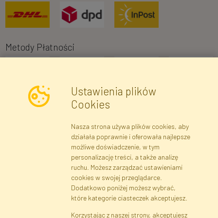
Metody Płatności
Ustawienia plików
Cookies
Nasza strona używa plików cookies, aby
Newsletter
działała poprawnie i oferowała najlepsze
możliwe doświadczenie, w tym
Zapisz się
personalizację treści, a także analizę
ruchu. Możesz zarządzać ustawieniami
cookies w swojej przeglądarce.
Dane rejestrowe
Regulamin
Polityka Prywatności
Dodatkowo poniżej możesz wybrać,
Pomoc
Mapa serwisu
które kategorie ciasteczek akceptujesz.
Korzystając z naszej strony, akceptujesz