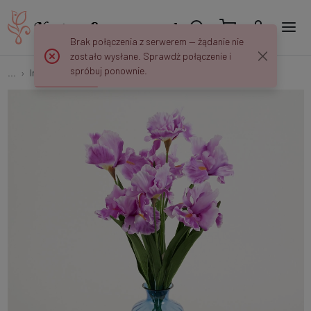
Brak połączenia z serwerem — żądanie nie
zostało wysłane. Sprawdź połączenie i
spróbuj ponownie.
...
Inne
Irys – bukiet x7 G34