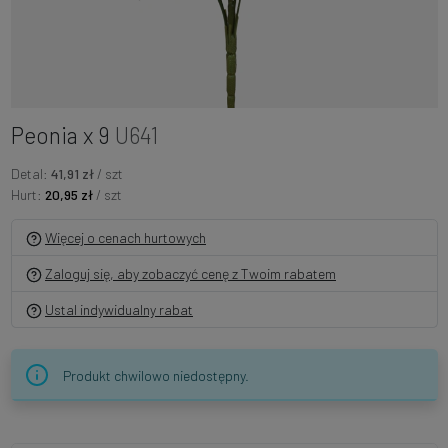
Peonia x 9
U641
Detal:
41,91 zł
/ szt
Hurt:
20,95 zł
/ szt
Więcej o cenach hurtowych
Zaloguj się, aby zobaczyć cenę z Twoim rabatem
Ustal indywidualny rabat
Produkt chwilowo niedostępny.