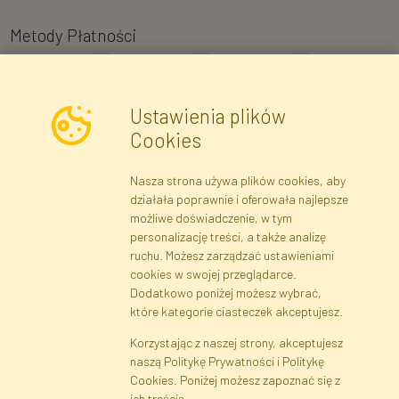
Metody Płatności
Ustawienia plików
Cookies
Nasza strona używa plików cookies, aby
Newsletter
działała poprawnie i oferowała najlepsze
możliwe doświadczenie, w tym
Zapisz się
personalizację treści, a także analizę
ruchu. Możesz zarządzać ustawieniami
cookies w swojej przeglądarce.
Dane rejestrowe
Regulamin
Polityka Prywatności
Dodatkowo poniżej możesz wybrać,
Pomoc
Mapa serwisu
które kategorie ciasteczek akceptujesz.
Korzystając z naszej strony, akceptujesz
naszą Politykę Prywatności i Politykę
Cookies
Cookies. Poniżej możesz zapoznać się z
Język
ich treścią.