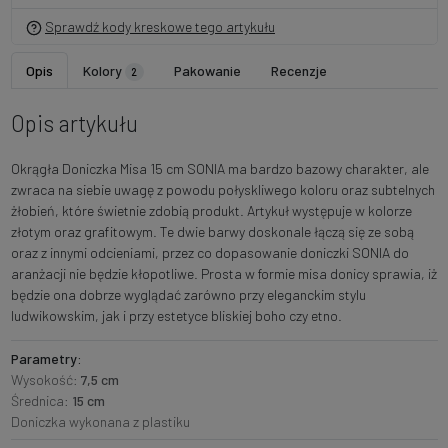
Sprawdź kody kreskowe tego artykułu
Opis
Kolory
Pakowanie
Recenzje
2
Opis artykułu
Okrągła Doniczka Misa 15 cm SONIA ma bardzo bazowy charakter, ale
zwraca na siebie uwagę z powodu połyskliwego koloru oraz subtelnych
żłobień, które świetnie zdobią produkt. Artykuł występuje w kolorze
złotym oraz grafitowym. Te dwie barwy doskonale łączą się ze sobą
oraz z innymi odcieniami, przez co dopasowanie doniczki SONIA do
aranżacji nie będzie kłopotliwe. Prosta w formie misa donicy sprawia, iż
będzie ona dobrze wyglądać zarówno przy eleganckim stylu
ludwikowskim, jak i przy estetyce bliskiej boho czy etno.
Parametry:
Wysokość:
7,5 cm
Średnica:
15 cm
Doniczka wykonana z plastiku