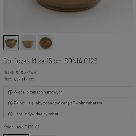
Doniczka Misa 15 cm SONIA
C126
Detal:
3,13 zł
/ szt
Hurt:
1,57 zł
/ szt
Więcej o cenach hurtowych
Zaloguj się, aby zobaczyć cenę z Twoim rabatem
Ustal indywidualny rabat
Kolor:
Gold
C126-01