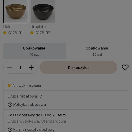
Gold
Graphite
C126-01
C126-02
Opakowanie
Opakowanie
10 szt
50 szt
Do koszyka
Na wykończeniu
Grupa rabatowa:
C
Polityka rabatowa
Koszt dostawy do US od 26,49 zł
Grupa wysyłkowa: Standardowa
Formy i koszty dostawy