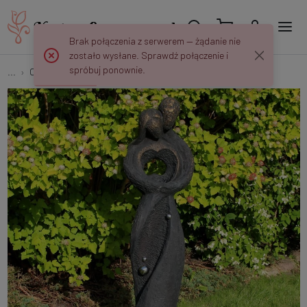
Brak połączenia z serwerem — żądanie nie
zostało wysłane. Sprawdź połączenie i
spróbuj ponownie.
...
Ogrodowe
Dotyk kochanków IF515