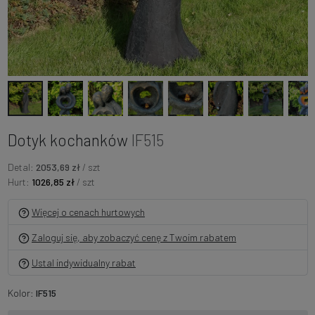
Dotyk kochanków
IF515
Detal:
2053,69 zł
/ szt
Hurt:
1026,85 zł
/ szt
Więcej o cenach hurtowych
Zaloguj się, aby zobaczyć cenę z Twoim rabatem
Ustal indywidualny rabat
Kolor:
IF515