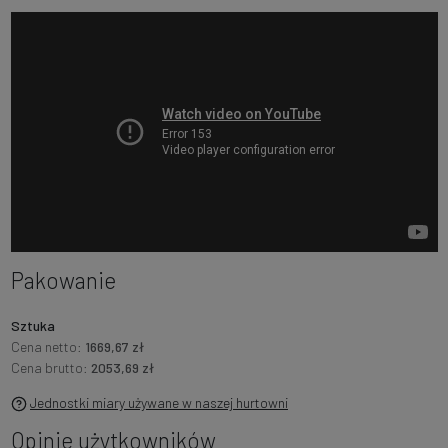
Pakowanie
Sztuka
Cena netto:
1669,67 zł
Cena brutto:
2053,69 zł
Jednostki miary używane w naszej hurtowni
Opinie użytkowników