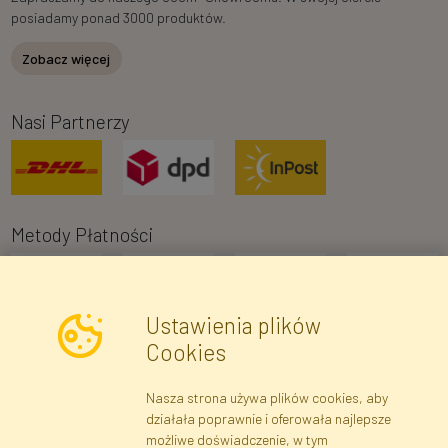
posiadamy ponad 3000 produktów.
Zobacz więcej
Nasi Partnerzy
Metody Płatności
Ustawienia plików
Cookies
Nasza strona używa plików cookies, aby
Newsletter
działała poprawnie i oferowała najlepsze
możliwe doświadczenie, w tym
Zapisz się