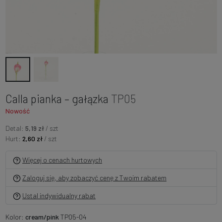
Calla pianka – gałązka
TP05
Nowość
Detal:
5,19 zł
/ szt
Hurt:
2,60 zł
/ szt
Więcej o cenach hurtowych
Zaloguj się, aby zobaczyć cenę z Twoim rabatem
Ustal indywidualny rabat
Kolor:
cream/pink
TP05-04