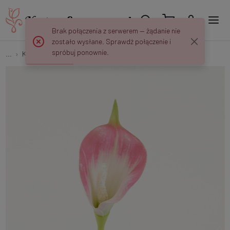
Brak połączenia z serwerem — żądanie nie
zostało wysłane. Sprawdź połączenie i
spróbuj ponownie.
...
Kalle
Calla pianka – gałązka TP05