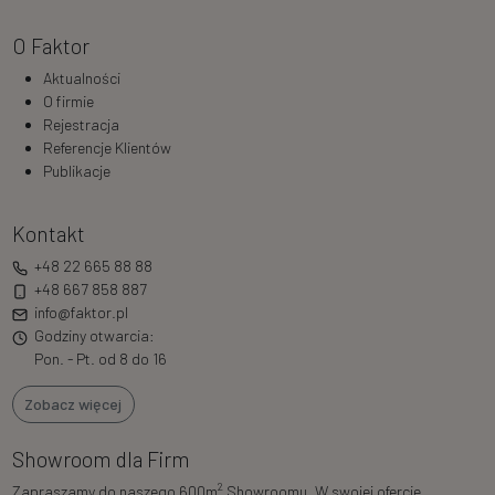
O Faktor
Aktualności
O firmie
Rejestracja
Referencje Klientów
Publikacje
Kontakt
+48 22 665 88 88
+48 667 858 887
info@faktor.pl
Godziny otwarcia:
Pon. - Pt. od 8 do 16
Zobacz więcej
Showroom dla Firm
2
Zapraszamy do naszego 600m
Showroomu. W swojej ofercie