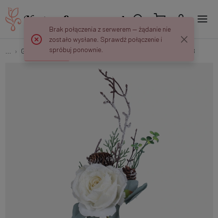
Brak połączenia z serwerem — żądanie nie
zostało wysłane. Sprawdź połączenie i
spróbuj ponownie.
...
Gałązki Kwiatowe i Bukiety
Stroik świąteczny z różą S928