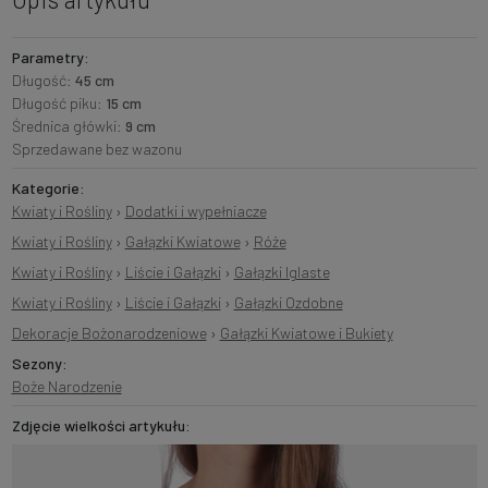
Parametry:
Długość:
45 cm
Długość piku:
15 cm
Średnica główki:
9 cm
Sprzedawane bez wazonu
Kategorie:
Kwiaty i Rośliny
›
Dodatki i wypełniacze
Kwiaty i Rośliny
›
Gałązki Kwiatowe
›
Róże
Kwiaty i Rośliny
›
Liście i Gałązki
›
Gałązki Iglaste
Kwiaty i Rośliny
›
Liście i Gałązki
›
Gałązki Ozdobne
Dekoracje Bożonarodzeniowe
›
Gałązki Kwiatowe i Bukiety
Sezony:
Boże Narodzenie
Zdjęcie wielkości artykułu: