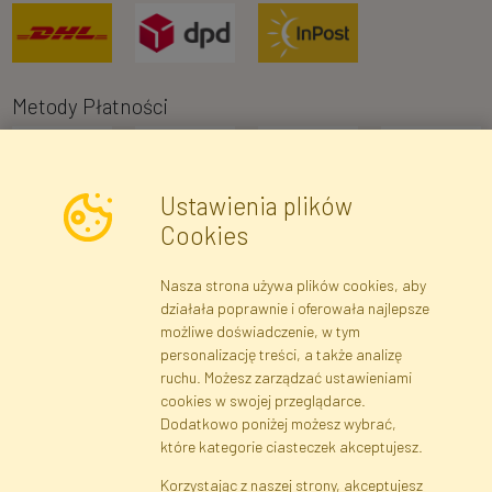
Metody Płatności
Ustawienia plików
Cookies
Nasza strona używa plików cookies, aby
Newsletter
działała poprawnie i oferowała najlepsze
możliwe doświadczenie, w tym
Zapisz się
personalizację treści, a także analizę
ruchu. Możesz zarządzać ustawieniami
cookies w swojej przeglądarce.
Dane rejestrowe
Regulamin
Polityka Prywatności
Dodatkowo poniżej możesz wybrać,
Pomoc
Mapa serwisu
które kategorie ciasteczek akceptujesz.
Korzystając z naszej strony, akceptujesz