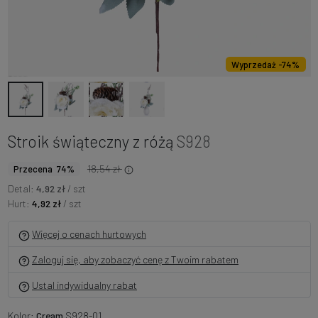
Wyprzedaż -74%
Stroik świąteczny z różą
S928
18,54 zł
Przecena 74%
Detal:
4,92 zł
/ szt
Hurt:
4,92 zł
/ szt
Więcej o cenach hurtowych
Zaloguj się, aby zobaczyć cenę z Twoim rabatem
Ustal indywidualny rabat
Kolor:
Cream
S928-01