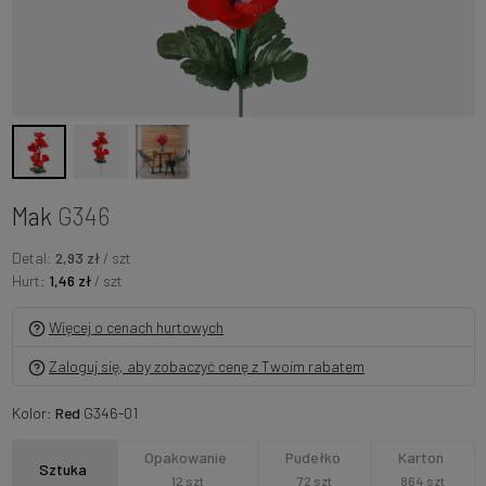
Mak
G346
Detal:
2,93 zł
/ szt
Hurt:
1,46 zł
/ szt
Więcej o cenach hurtowych
Zaloguj się, aby zobaczyć cenę z Twoim rabatem
Kolor:
Red
G346-01
Opakowanie
Pudełko
Karton
Sztuka
12 szt
72 szt
864 szt