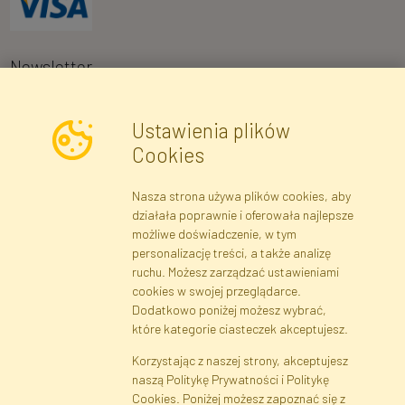
Newsletter
Ustawienia plików
Wyrażam zgodę na przetwarzanie moich danych osobowych w celu
Cookies
otrzymywania informacji marketingowych i ofert handlowych za
pośrednictwem poczty elektronicznej przez Faktor Polska sp. z.
Nasza strona używa plików cookies, aby
o.o.. Poinformowano mnie o prawie wglądu do treści moich danych
działała poprawnie i oferowała najlepsze
osobowych oraz ich poprawiania, a także iż podanie danych jest
możliwe doświadczenie, w tym
dobrowolne.
*
personalizację treści, a także analizę
ruchu. Możesz zarządzać ustawieniami
cookies w swojej przeglądarce.
Dane rejestrowe
Regulamin
Polityka Prywatności
Dodatkowo poniżej możesz wybrać,
Pomoc
Mapa serwisu
które kategorie ciasteczek akceptujesz.
Korzystając z naszej strony, akceptujesz
naszą Politykę Prywatności i Politykę
Cookies
Cookies. Poniżej możesz zapoznać się z
Język