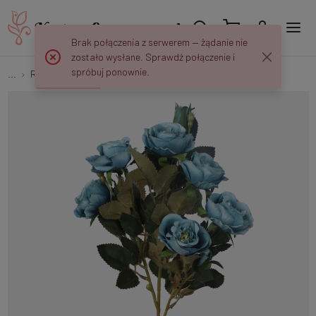
Brak połączenia z serwerem — żądanie nie
zostało wysłane. Sprawdź połączenie i
spróbuj ponownie.
...
Róże
Róża L867K