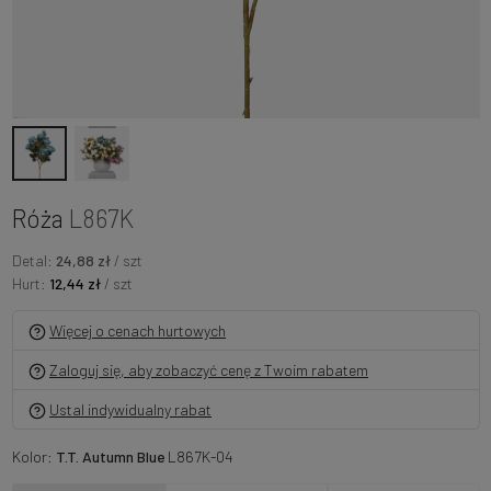
Róża
L867K
Detal:
24,88 zł
/ szt
Hurt:
12,44 zł
/ szt
Więcej o cenach hurtowych
Zaloguj się, aby zobaczyć cenę z Twoim rabatem
Ustal indywidualny rabat
Kolor:
T.T. Autumn Blue
L867K-04