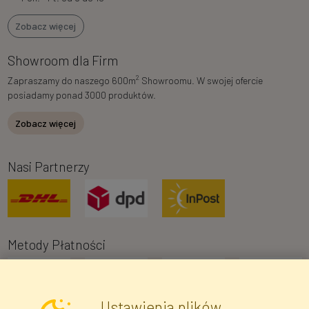
Zobacz więcej
Showroom dla Firm
2
Zapraszamy do naszego 600m
Showroomu. W swojej ofercie
posiadamy ponad 3000 produktów.
Zobacz więcej
Nasi Partnerzy
Metody Płatności
Ustawienia plików