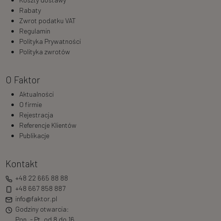
Rabaty
Zwrot podatku VAT
Regulamin
Polityka Prywatności
Polityka zwrotów
O Faktor
Aktualności
O firmie
Rejestracja
Referencje Klientów
Publikacje
Kontakt
+48 22 665 88 88
+48 667 858 887
info@faktor.pl
Godziny otwarcia:
Pon. - Pt. od 8 do 16