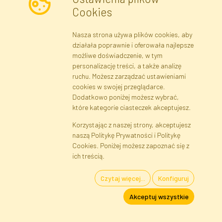
Cookies
Nasza strona używa plików cookies, aby
Newsletter
działała poprawnie i oferowała najlepsze
możliwe doświadczenie, w tym
Zapisz się
personalizację treści, a także analizę
ruchu. Możesz zarządzać ustawieniami
cookies w swojej przeglądarce.
Dane rejestrowe
Regulamin
Polityka Prywatności
Dodatkowo poniżej możesz wybrać,
Pomoc
Mapa serwisu
które kategorie ciasteczek akceptujesz.
Korzystając z naszej strony, akceptujesz
naszą Politykę Prywatności i Politykę
Cookies
Cookies. Poniżej możesz zapoznać się z
Język
ich treścią.
Czytaj więcej...
Konfiguruj
Kwiaty i Rośliny Sztuczne · Hurtownia i Sklep Internetowy · Bezpośredni
Akceptuj wszystkie
Importer · Warszawa, Błonie
FAKTOR © 1990 - 2026