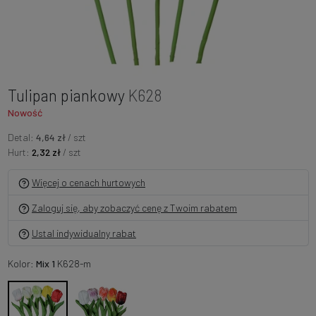
Tulipan piankowy
K628
Nowość
Detal:
4,64 zł
/ szt
Hurt:
2,32 zł
/ szt
Więcej o cenach hurtowych
Zaloguj się, aby zobaczyć cenę z Twoim rabatem
Ustal indywidualny rabat
Kolor:
Mix 1
K628-m