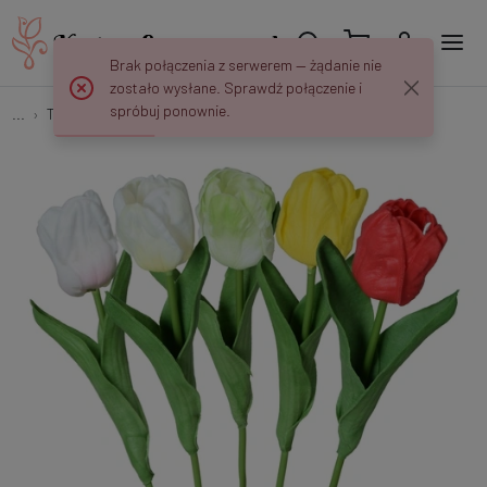
Brak połączenia z serwerem — żądanie nie
zostało wysłane. Sprawdź połączenie i
spróbuj ponownie.
...
Tulipany
Tulipan piankowy K628