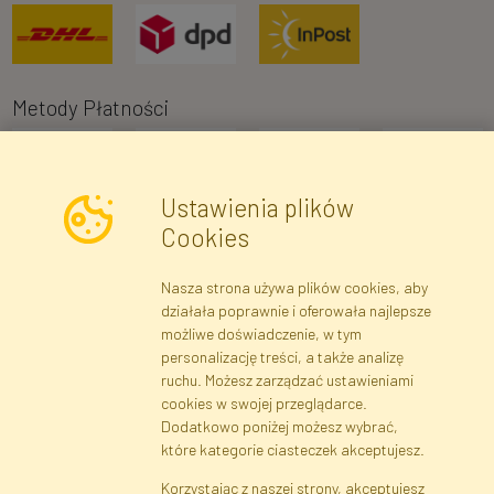
Metody Płatności
Ustawienia plików
Cookies
Nasza strona używa plików cookies, aby
Newsletter
działała poprawnie i oferowała najlepsze
możliwe doświadczenie, w tym
Zapisz się
personalizację treści, a także analizę
ruchu. Możesz zarządzać ustawieniami
cookies w swojej przeglądarce.
Dane rejestrowe
Regulamin
Polityka Prywatności
Dodatkowo poniżej możesz wybrać,
Pomoc
Mapa serwisu
które kategorie ciasteczek akceptujesz.
Korzystając z naszej strony, akceptujesz