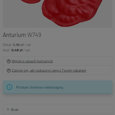
Anturium
W749
Detal:
0,96 zł
/ szt
Hurt:
0,48 zł
/ szt
Więcej o cenach hurtowych
Zaloguj się, aby zobaczyć cenę z Twoim rabatem
Produkt chwilowo niedostępny.
Brak