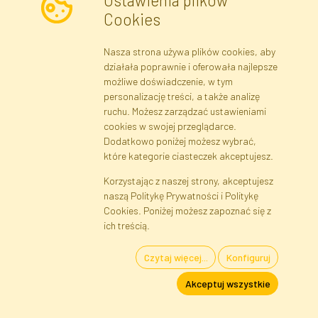
Ustawienia plików
Wyrażam zgodę na przetwarzanie moich danych osobowych w celu
Cookies
otrzymywania informacji marketingowych i ofert handlowych za
pośrednictwem poczty elektronicznej przez Faktor Polska sp. z.
Nasza strona używa plików cookies, aby
o.o.. Poinformowano mnie o prawie wglądu do treści moich danych
działała poprawnie i oferowała najlepsze
osobowych oraz ich poprawiania, a także iż podanie danych jest
możliwe doświadczenie, w tym
dobrowolne.
*
personalizację treści, a także analizę
ruchu. Możesz zarządzać ustawieniami
cookies w swojej przeglądarce.
Dane rejestrowe
Regulamin
Polityka Prywatności
Dodatkowo poniżej możesz wybrać,
Pomoc
Mapa serwisu
które kategorie ciasteczek akceptujesz.
Korzystając z naszej strony, akceptujesz
naszą Politykę Prywatności i Politykę
Cookies
Cookies. Poniżej możesz zapoznać się z
Język
ich treścią.
Czytaj więcej...
Konfiguruj
Kwiaty i Rośliny Sztuczne · Hurtownia i Sklep Internetowy · Bezpośredni
Akceptuj wszystkie
Importer · Warszawa, Błonie
FAKTOR © 1990 - 2026