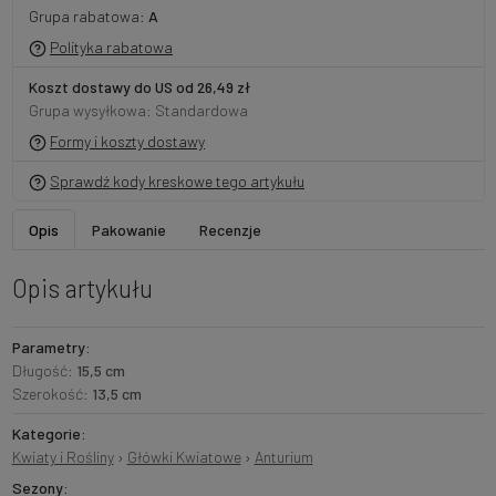
Grupa rabatowa:
A
Polityka rabatowa
Koszt dostawy do US od 26,49 zł
Grupa wysyłkowa: Standardowa
Formy i koszty dostawy
Sprawdź kody kreskowe tego artykułu
Opis
Pakowanie
Recenzje
Opis artykułu
Parametry:
Długość:
15,5 cm
Szerokość:
13,5 cm
Kategorie:
Kwiaty i Rośliny
›
Główki Kwiatowe
›
Anturium
Sezony: