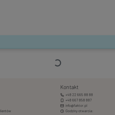
Ładowanie…
Kontakt
+48 22 665 88 88
+48 667 858 887
info@faktor.pl
lientów
Godziny otwarcia: