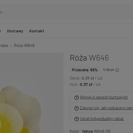
y
Dostawy
Kontakt
nięte
Róża W646
Róża
W646
1,18 zł
Przecena 69%
Detal:
0,37 zł
/ szt
Hurt:
0,37 zł
/ szt
Więcej o cenach hurtowych
Zaloguj się, aby zobaczyć ce
Ustal indywidualny rabat
Kolor:
Yellow
W646-05