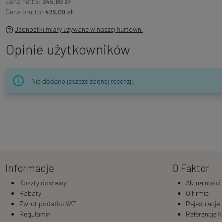
Cena netto:
345,60 zł
Cena brutto:
425,09 zł
Jednostki miary używane w naszej hurtowni
Opinie użytkowników
Nie dodano jeszcze żadnej recenzji.
Informacje
O Faktor
Koszty dostawy
Aktualności
Rabaty
O firmie
Zwrot podatku VAT
Rejestracja
Regulamin
Referencje K