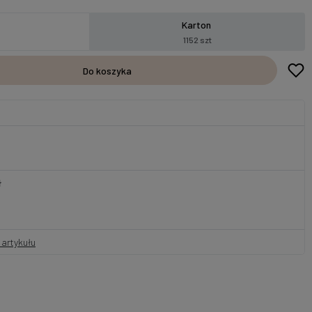
Karton
1152 szt
Do koszyka
ł
artykułu