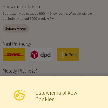
Showroom dla Firm
2
Zapraszamy do naszego 600m
Showroomu. W swojej ofercie
posiadamy ponad 3000 produktów.
Zobacz więcej
Nasi Partnerzy
Metody Płatności
Ustawienia plików
Cookies