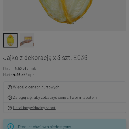
Jajko z dekoracją x 3 szt.
E036
Detal:
9,92 zł
/ opk
Hurt:
4,96 zł
/ opk
Więcej o cenach hurtowych
Zaloguj się, aby zobaczyć cenę z Twoim rabatem
Ustal indywidualny rabat
Produkt chwilowo niedostępny.