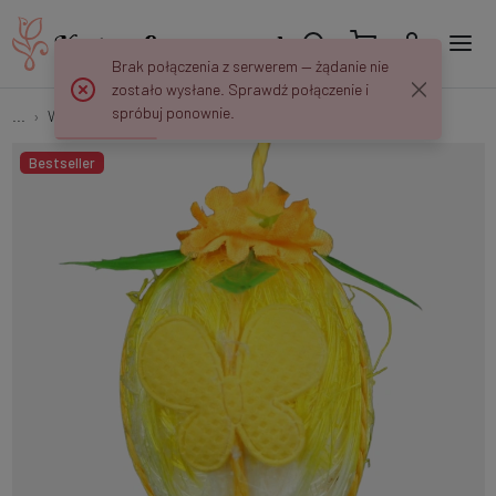
Brak połączenia z serwerem — żądanie nie
zostało wysłane. Sprawdź połączenie i
spróbuj ponownie.
...
Wiszące
Jajko z dekoracją x 3 szt. E036
Bestseller