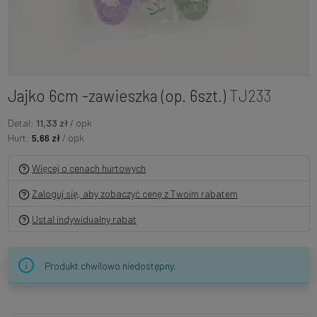
Jajko 6cm -zawieszka (op. 6szt.)
TJ233
Detal:
11,33 zł
/ opk
Hurt:
5,66 zł
/ opk
Więcej o cenach hurtowych
Zaloguj się, aby zobaczyć cenę z Twoim rabatem
Ustal indywidualny rabat
Produkt chwilowo niedostępny.