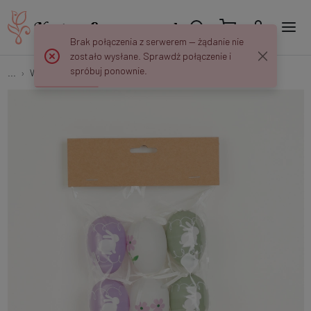
Brak połączenia z serwerem — żądanie nie
zostało wysłane. Sprawdź połączenie i
spróbuj ponownie.
...
Wiszące
Jajko 6cm -zawieszka (op. 6szt.) TJ233