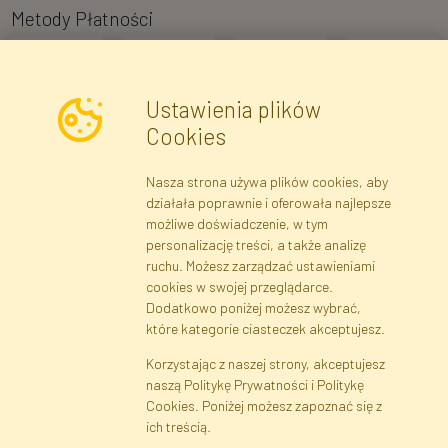
Metody Płatności
Ustawienia plików
Cookies
Nasza strona używa plików cookies, aby
Newsletter
działała poprawnie i oferowała najlepsze
możliwe doświadczenie, w tym
Zapisz się
personalizację treści, a także analizę
ruchu. Możesz zarządzać ustawieniami
cookies w swojej przeglądarce.
Dane rejestrowe
Regulamin
Polityka Prywatności
Dodatkowo poniżej możesz wybrać,
Pomoc
Mapa serwisu
które kategorie ciasteczek akceptujesz.
Korzystając z naszej strony, akceptujesz
naszą Politykę Prywatności i Politykę
Cookies
Cookies. Poniżej możesz zapoznać się z
Język
ich treścią.