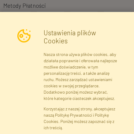
Metody Płatności
Ustawienia plików
Cookies
Nasza strona używa plików cookies, aby
Newsletter
działała poprawnie i oferowała najlepsze
możliwe doświadczenie, w tym
Zapisz się
personalizację treści, a także analizę
ruchu. Możesz zarządzać ustawieniami
cookies w swojej przeglądarce.
Dane rejestrowe
Regulamin
Polityka Prywatności
Dodatkowo poniżej możesz wybrać,
Pomoc
Mapa serwisu
które kategorie ciasteczek akceptujesz.
Korzystając z naszej strony, akceptujesz
naszą Politykę Prywatności i Politykę
Cookies
Cookies. Poniżej możesz zapoznać się z
Język
ich treścią.