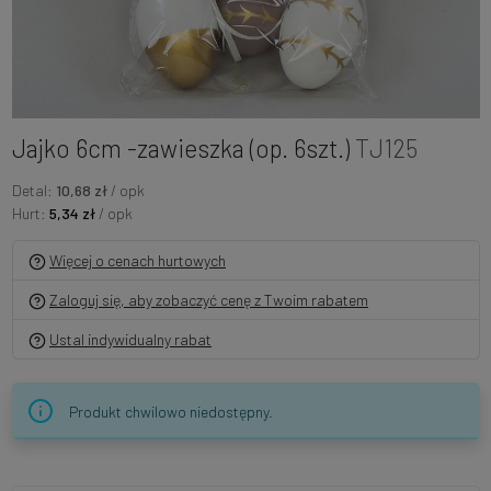
Jajko 6cm -zawieszka (op. 6szt.)
TJ125
Detal:
10,68 zł
/ opk
Hurt:
5,34 zł
/ opk
Więcej o cenach hurtowych
Zaloguj się, aby zobaczyć cenę z Twoim rabatem
Ustal indywidualny rabat
Produkt chwilowo niedostępny.