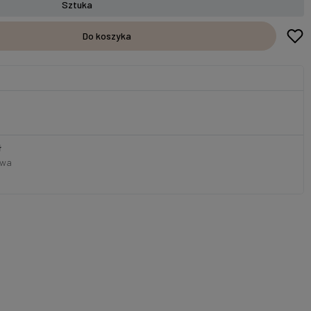
Sztuka
Do koszyka
ł
owa