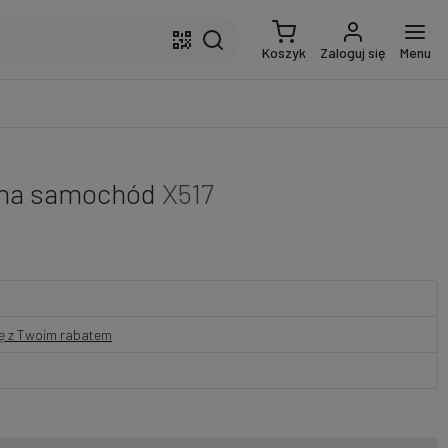
Koszyk
Zaloguj się
Menu
- na samochód
X517
nę z Twoim rabatem