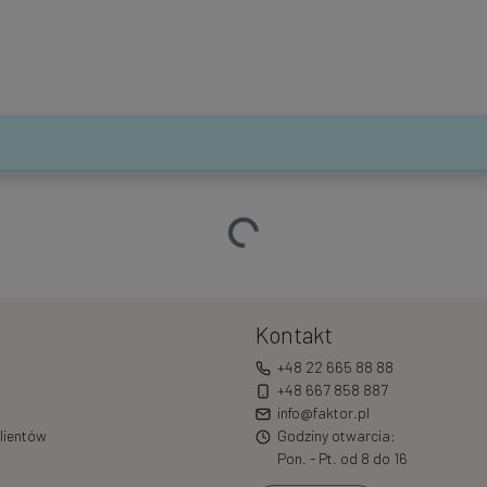
Ładowanie…
Kontakt
+48 22 665 88 88
+48 667 858 887
info@faktor.pl
lientów
Godziny otwarcia:
Pon. - Pt. od 8 do 16