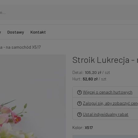
y
Dostawy
Kontakt
ja - na samochód X517
Stroik Lukrecja 
Detal:
105,20 zł
/ szt
Hurt:
52,60 zł
/ szt
Więcej o cenach hurtowych
Zaloguj się, aby zobaczyć ce
Ustal indywidualny rabat
Kolor:
X517