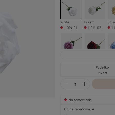
White
Cream
Lt. Y
L014-01
L014-02
L
Lilac
Dk. Red
Lt. B
L014-12
L014-13
L
Pudełko
24 szt
Na zamówienie
Grupa rabatowa:
A