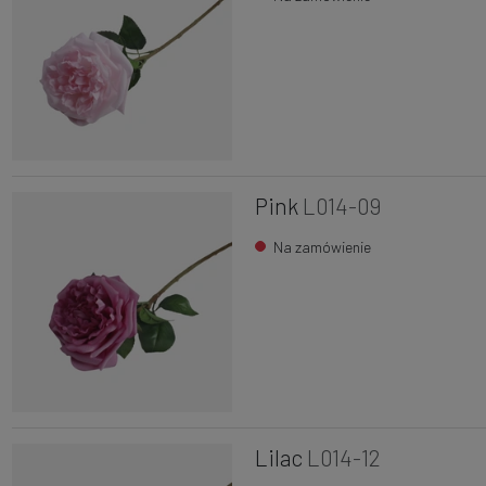
Pink
L014-09
Na zamówienie
Lilac
L014-12