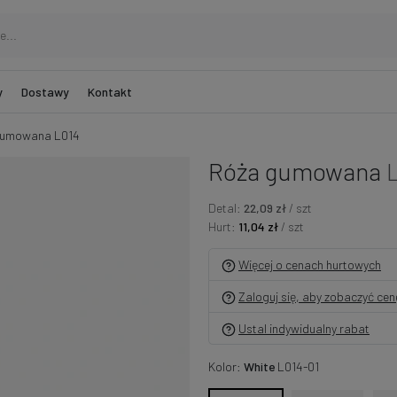
y
Dostawy
Kontakt
gumowana L014
Róża gumowana
Detal:
22,09 zł
/ szt
Hurt:
11,04 zł
/ szt
Więcej o cenach hurtowych
Zaloguj się, aby zobaczyć ce
Ustal indywidualny rabat
Kolor:
White
L014-01