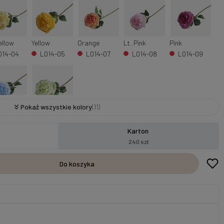
ellow
Yellow
Orange
Lt. Pink
Pink
014-04
L014-05
L014-07
L014-08
L014-09
Pokaż wszystkie kolory
(11)
lue
Lt. Green
014-14
L014-15
Karton
240 szt
Do koszyka