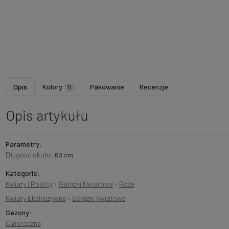
Opis
Kolory
Pakowanie
Recenzje
11
Opis artykułu
Parametry:
Długość około:
63 cm
Kategorie:
Kwiaty i Rośliny
›
Gałązki Kwiatowe
›
Róże
Kwiaty Ekskluzywne
›
Gałązki kwiatowe
Sezony:
Całoroczne