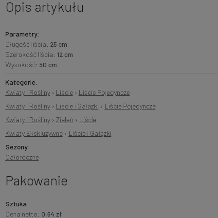
Opis artykułu
Parametry:
Długość liścia:
25 cm
Szerokość liścia:
12 cm
Wysokość:
50 cm
Kategorie:
Kwiaty i Rośliny
›
Liście
›
Liście Pojedyncze
Kwiaty i Rośliny
›
Liście i Gałązki
›
Liście Pojedyncze
Kwiaty i Rośliny
›
Zieleń
›
Liście
Kwiaty Ekskluzywne
›
Liście i Gałązki
Sezony:
Całoroczne
Pakowanie
Sztuka
Cena netto:
0,64 zł