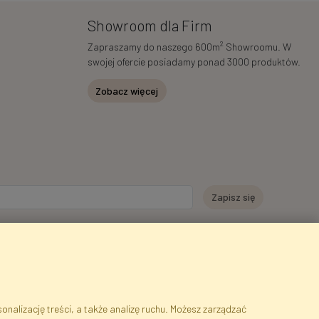
Showroom dla Firm
2
Zapraszamy do naszego 600m
Showroomu. W
swojej ofercie posiadamy ponad 3000 produktów.
Zobacz więcej
e moich danych osobowych w celu otrzymywania informacji
ch za pośrednictwem poczty elektronicznej przez Faktor Polska sp. z.
wie wglądu do treści moich danych osobowych oraz ich poprawiania, a
browolne.
*
nalizację treści, a także analizę ruchu. Możesz zarządzać