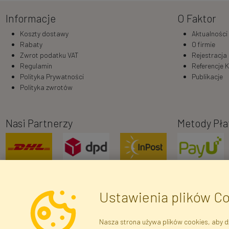
Informacje
O Faktor
Koszty dostawy
Aktualności
Rabaty
O firmie
Zwrot podatku VAT
Rejestracja
Regulamin
Referencje K
Polityka Prywatności
Publikacje
Polityka zwrotów
Nasi Partnerzy
Metody Pła
Ustawienia plików C
Nasza strona używa plików cookies, aby dz