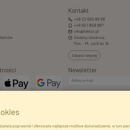
Kontakt
+48 22 665 88 88
+48 667 858 887
info@faktor.pl
lientów
Godziny otwarcia:
Pon. - Pt. od 8 do 16
Zobacz więcej
tności
Newsletter
Wyrażam zgodę na przetwarzani
marketingowych i ofert handlowy
o.o.. Poinformowano mnie o pra
ookies
także iż podanie danych jest do
iałała poprawnie i oferowała najlepsze możliwe doświadczenie, w tym perso