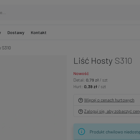
y
Dostawy
Kontakt
y S310
Liść Hosty
S310
Nowość
Detal:
0,79 zł
/ szt
Hurt:
0,39 zł
/ szt
Więcej o cenach hurtowych
Zaloguj się, aby zobaczyć ce
Produkt chwilowo niedostę