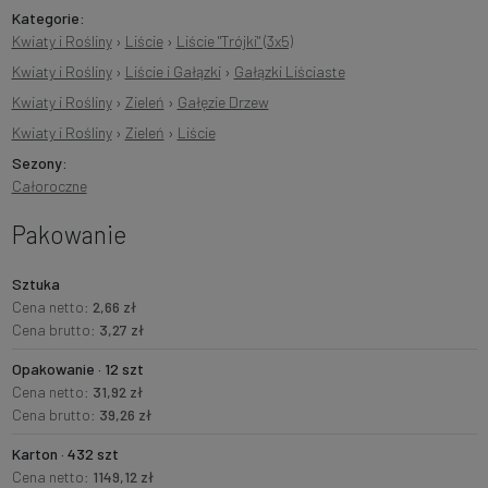
Kategorie:
Kwiaty i Rośliny
›
Liście
›
Liście "Trójki" (3x5)
Kwiaty i Rośliny
›
Liście i Gałązki
›
Gałązki Liściaste
Kwiaty i Rośliny
›
Zieleń
›
Gałęzie Drzew
Kwiaty i Rośliny
›
Zieleń
›
Liście
Sezony:
Całoroczne
Pakowanie
Sztuka
Cena netto:
2,66 zł
Cena brutto:
3,27 zł
Opakowanie · 12 szt
Cena netto:
31,92 zł
Cena brutto:
39,26 zł
Karton · 432 szt
Cena netto:
1149,12 zł