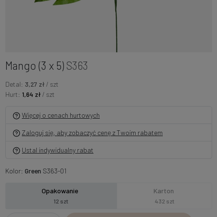
Mango (3 x 5)
S363
Detal:
3,27 zł
/ szt
Hurt:
1,64 zł
/ szt
Więcej o cenach hurtowych
Zaloguj się, aby zobaczyć cenę z Twoim rabatem
Ustal indywidualny rabat
Kolor:
Green
S363-01
Opakowanie
Karton
12 szt
432 szt