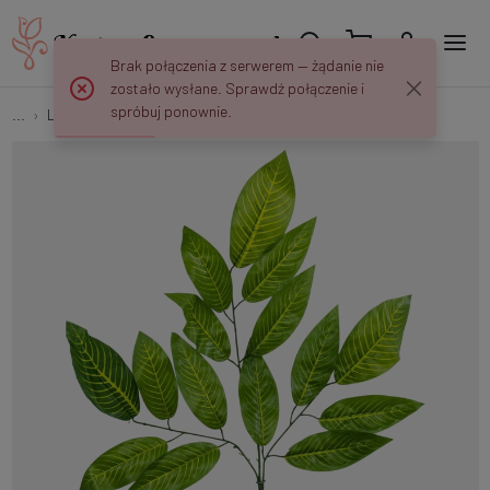
Brak połączenia z serwerem — żądanie nie
zostało wysłane. Sprawdź połączenie i
spróbuj ponownie.
...
Liście
Mango (3 x 5) S363