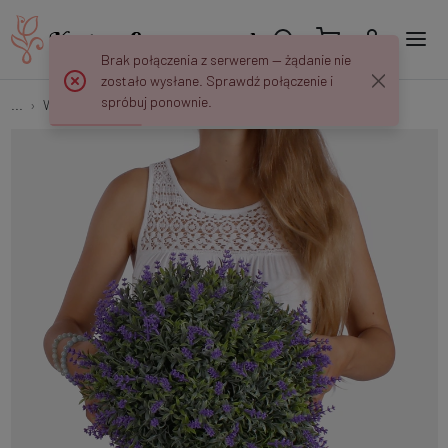
Brak połączenia z serwerem — żądanie nie
zostało wysłane. Sprawdź połączenie i
spróbuj ponownie.
...
Wianki i Kule
Kula bukszpanowa z lawendą K084