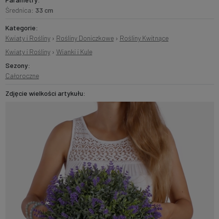
Średnica:
33 cm
Kategorie:
Kwiaty i Rośliny
›
Rośliny Doniczkowe
›
Rośliny Kwitnące
Kwiaty i Rośliny
›
Wianki i Kule
Sezony:
Całoroczne
Zdjęcie wielkości artykułu: