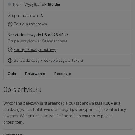
· Wysyłka:
ok 180 dni
Brak
Grupa rabatowa:
A
Polityka rabatowa
Koszt dostawy do US od 26,49 zł
Grupa wysyłkowa: Standardowa
Formy i koszty dostawy
Sprawdź kody kreskowe tego artykułu
Opis
Pakowanie
Recenzje
Opis artykułu
Wykonana z niezwykłą starannością bukszpanowa kula
K084
jest
bardzo gęsta, a fioletowe drobne gałązki przypominają kwiatostany
lawendy. W mgnieniu oka zamieni ogród lub wnętrze w piękną
przestrzeń.
Parametry: