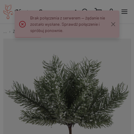
Brak połączenia z serwerem — żądanie nie
zostało wysłane. Sprawdź połączenie i
spróbuj ponownie.
...
Zielone Dodatki
Świerk oszroniony na piku S955