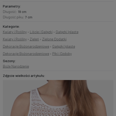
Parametry:
Długość:
19 cm
Długość piku:
7 cm
Kategorie:
Kwiaty i Rośliny
›
Liście i Gałązki
›
Gałązki Iglaste
Kwiaty i Rośliny
›
Zieleń
›
Zielone Dodatki
Dekoracje Bożonarodzeniowe
›
Gałązki Iglaste
Dekoracje Bożonarodzeniowe
›
Piki i Ozdoby
Sezony:
Boże Narodzenie
Zdjęcie wielkości artykułu: