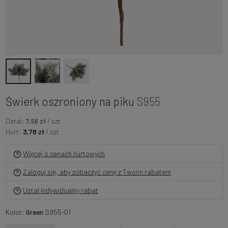
Świerk oszroniony na piku
S955
Detal:
7,56 zł
/ szt
Hurt:
3,78 zł
/ szt
Więcej o cenach hurtowych
Zaloguj się, aby zobaczyć cenę z Twoim rabatem
Ustal indywidualny rabat
Kolor:
Green
S955-01