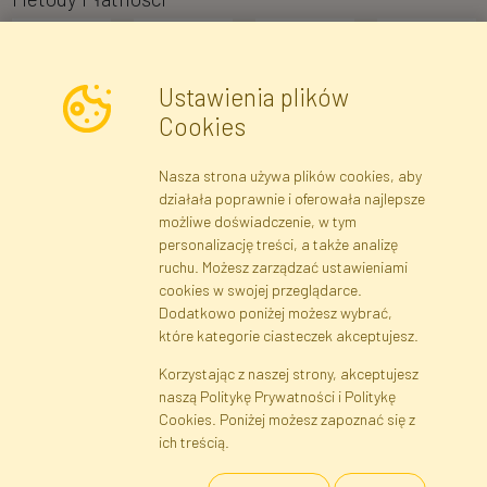
Ustawienia plików
Cookies
Nasza strona używa plików cookies, aby
Newsletter
działała poprawnie i oferowała najlepsze
możliwe doświadczenie, w tym
Zapisz się
personalizację treści, a także analizę
ruchu. Możesz zarządzać ustawieniami
cookies w swojej przeglądarce.
Dane rejestrowe
Regulamin
Polityka Prywatności
Dodatkowo poniżej możesz wybrać,
Pomoc
Mapa serwisu
które kategorie ciasteczek akceptujesz.
Korzystając z naszej strony, akceptujesz
naszą Politykę Prywatności i Politykę
Cookies
Cookies. Poniżej możesz zapoznać się z
Język
ich treścią.