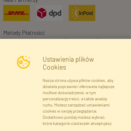
Metody Płatności
Ustawienia plików
Cookies
Nasza strona używa plików cookies, aby
Newsletter
działała poprawnie i oferowała najlepsze
możliwe doświadczenie, w tym
Zapisz się
personalizację treści, a także analizę
ruchu. Możesz zarządzać ustawieniami
cookies w swojej przeglądarce.
Dane rejestrowe
Regulamin
Polityka Prywatności
Dodatkowo poniżej możesz wybrać,
Pomoc
Mapa serwisu
które kategorie ciasteczek akceptujesz.