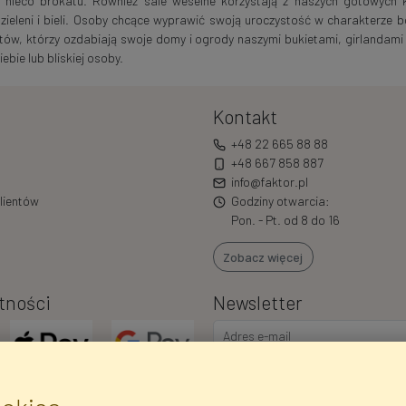
 nieco brokatu. Również sale weselne korzystają z naszych gotowych k
ieleni i bieli. Osoby chcące wyprawić swoją uroczystość w charakterze b
tów, którzy ozdabiają swoje domy i ogrody naszymi bukietami, girlandami i
bie lub bliskiej osoby.
Kontakt
+48 22 665 88 88
+48 667 858 887
info@faktor.pl
lientów
Godziny otwarcia:
Pon. - Pt. od 8 do 16
Zobacz więcej
tności
Newsletter