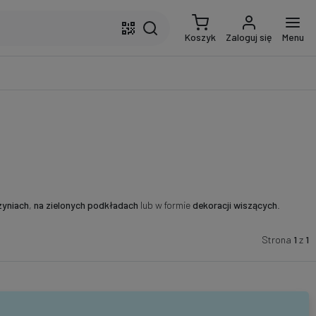
Koszyk
Zaloguj się
Menu
zyniach
,
na zielonych podkładach
lub w formie
dekoracji wiszących
.
Strona
1
z
1