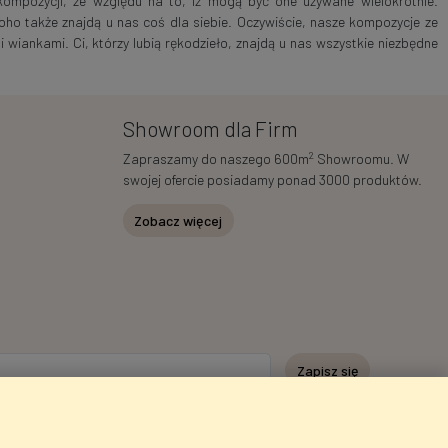
ompozycji, ze względu na to, iż mogą być one używane wielokrotnie.
oho także znajdą u nas coś dla siebie. Oczywiście, nasze kompozycje ze
 wiankami. Ci, którzy lubią rękodzieło, znajdą u nas wszystkie niezbędne
Showroom dla Firm
2
Zapraszamy do naszego 600m
Showroomu. W
swojej ofercie posiadamy ponad 3000 produktów.
Zobacz więcej
Zapisz się