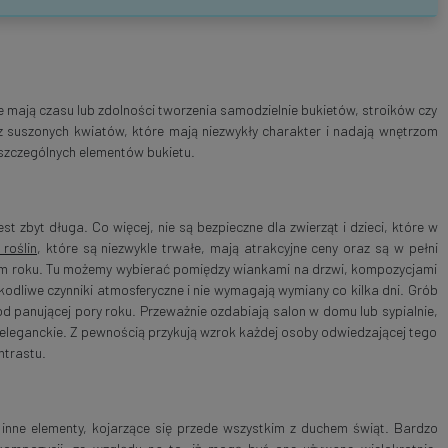
 mają czasu lub zdolności tworzenia samodzielnie bukietów, stroików czy
 suszonych kwiatów, które mają niezwykły charakter i nadają wnętrzom
szczególnych elementów bukietu.
t zbyt długa. Co więcej, nie są bezpieczne dla zwierząt i dzieci, które w
 roślin
, które są niezwykle trwałe, mają atrakcyjne ceny oraz są w pełni
jnym roku. Tu możemy wybierać pomiędzy wiankami na drzwi, kompozycjami
odliwe czynniki atmosferyczne i nie wymagają wymiany co kilka dni. Grób
 od panującej pory roku. Przeważnie ozdabiają salon w domu lub sypialnie,
 eleganckie. Z pewnością przykują wzrok każdej osoby odwiedzającej tego
ntrastu.
inne elementy, kojarzące się przede wszystkim z duchem świąt. Bardzo