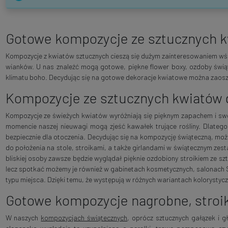
Gotowe kompozycje ze sztucznych 
Kompozycje z kwiatów sztucznych cieszą się dużym zainteresowaniem wśró
wianków. U nas znaleźć mogą gotowe, piękne flower boxy, ozdoby świą
klimatu boho. Decydując się na gotowe dekoracje kwiatowe można zaoszc
Kompozycje ze sztucznych kwiatów
Kompozycje ze świeżych kwiatów wyróżniają się pięknym zapachem i swoją d
momencie naszej nieuwagi mogą zjeść kawałek trujące rośliny. Dlateg
bezpiecznie dla otoczenia. Decydując się na kompozycję świąteczną, mo
do położenia na stole, stroikami, a także girlandami w świątecznym zes
bliskiej osoby zawsze będzie wyglądał pięknie ozdobiony stroikiem ze szt
lecz spotkać możemy je również w gabinetach kosmetycznych, salonach SP
typu miejsca. Dzięki temu, że występują w różnych wariantach kolorystyc
Gotowe kompozycje nagrobne, stroiki
W naszych
kompozycjach świątecznych
, oprócz sztucznych gałązek i 