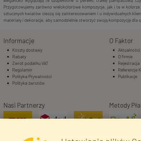
elegancko wyglądają te uzupełnione o perełki, trawę pampasową czy
Przygotowujemy zarówno wielokolorowe kompozycje, jak i te w kolorze z
sztucznych kwiatów cieszą się zainteresowaniem i u indywidualnych klien
materiały i dekoracje, aby samodzielnie stworzyć swoją kompozycję dla sie
Informacje
O Faktor
Koszty dostawy
Aktualności
Rabaty
O firmie
Zwrot podatku VAT
Rejestracja
Regulamin
Referencje K
Polityka Prywatności
Publikacje
Polityka zwrotów
Nasi Partnerzy
Metody Pła