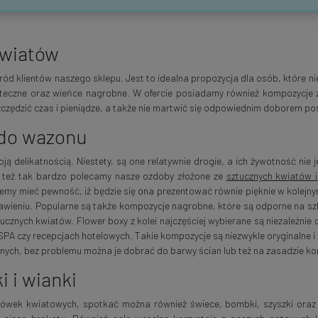
kwiatów
d klientów naszego sklepu. Jest to idealna propozycja dla osób, które nie
teczne oraz wieńce nagrobne. W ofercie posiadamy również kompozycje z
zędzić czas i pieniądze, a także nie martwić się odpowiednim doborem po
 do wazonu
elikatnością. Niestety, są one relatywnie drogie, a ich żywotność nie jes
o też tak bardzo polecamy nasze ozdoby złożone ze
sztucznych kwiatów i
żemy mieć pewność, iż będzie się ona prezentować równie pięknie w kole
tawieniu. Popularne są także kompozycje nagrobne, które są odporne na szk
ucznych kwiatów. Flower boxy z kolei najczęściej wybierane są niezależnie
A czy recepcjach hotelowych. Takie kompozycje są niezwykle oryginalne i
znych, bez problemu można je dobrać do barwy ścian lub też na zasadzie ko
 i wianki
główek kwiatowych, spotkać można również świece, bombki, szyszki oraz 