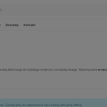
y
Dostawy
Kontakt
nałą dekorację do każdego wnętrza i na każdą okazję. Wykonywane
w nac
pne. Zachęcamy do zapoznania się z naszą aktualną ofertą.