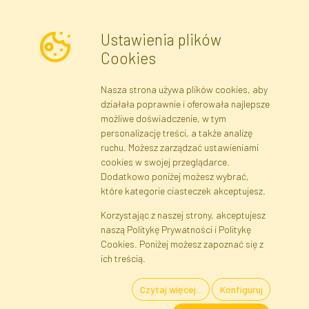
Ustawienia plików
Cookies
Nasza strona używa plików cookies, aby
Newsletter
działała poprawnie i oferowała najlepsze
możliwe doświadczenie, w tym
Zapisz się
personalizację treści, a także analizę
ruchu. Możesz zarządzać ustawieniami
cookies w swojej przeglądarce.
Dane rejestrowe
Regulamin
Polityka Prywatności
Dodatkowo poniżej możesz wybrać,
Pomoc
Mapa serwisu
które kategorie ciasteczek akceptujesz.
Korzystając z naszej strony, akceptujesz
naszą Politykę Prywatności i Politykę
Cookies
Cookies. Poniżej możesz zapoznać się z
Język
ich treścią.
Czytaj więcej...
Konfiguruj
Kwiaty i Rośliny Sztuczne · Hurtownia i Sklep Internetowy · Bezpośredni