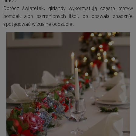
biała.
Oprócz światełek, girlandy wykorzystują często motyw
bombek albo oszronionych liści, co pozwala znacznie
spotęgować wizualne odczucia.