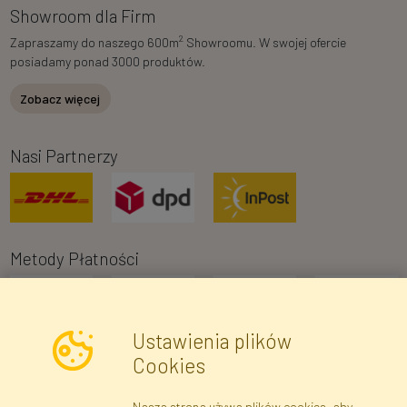
Showroom dla Firm
2
Zapraszamy do naszego 600m
Showroomu. W swojej ofercie
posiadamy ponad 3000 produktów.
Zobacz więcej
Nasi Partnerzy
Metody Płatności
Ustawienia plików
Cookies
Nasza strona używa plików cookies, aby