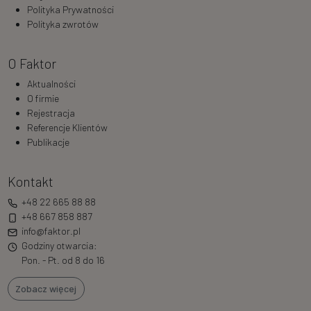
Polityka Prywatności
Polityka zwrotów
O Faktor
Aktualności
O firmie
Rejestracja
Referencje Klientów
Publikacje
Kontakt
+48 22 665 88 88
+48 667 858 887
info@faktor.pl
Godziny otwarcia:
Pon. - Pt. od 8 do 16
Zobacz więcej