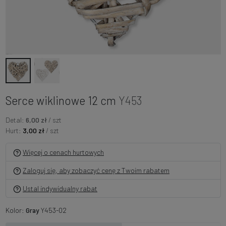
Serce wiklinowe 12 cm
Y453
Detal:
6,00 zł
/ szt
Hurt:
3,00 zł
/ szt
Więcej o cenach hurtowych
Zaloguj się, aby zobaczyć cenę z Twoim rabatem
Ustal indywidualny rabat
Kolor:
Gray
Y453-02