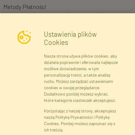
Metody Płatności
Ustawienia plików
Cookies
Nasza strona używa plików cookies, aby
Newsletter
działała poprawnie i oferowała najlepsze
możliwe doświadczenie, w tym
Zapisz się
personalizację treści, a także analizę
ruchu. Możesz zarządzać ustawieniami
cookies w swojej przeglądarce.
Dane rejestrowe
Regulamin
Polityka Prywatności
Dodatkowo poniżej możesz wybrać,
Pomoc
Mapa serwisu
które kategorie ciasteczek akceptujesz.
Korzystając z naszej strony, akceptujesz
naszą Politykę Prywatności i Politykę
Cookies
Cookies. Poniżej możesz zapoznać się z
Język
ich treścią.