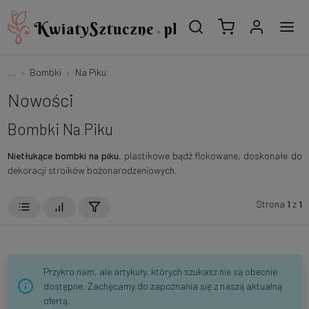
...
Bombki
Na Piku
Nowości
Bombki Na Piku
Nietłukące bombki na piku
, plastikowe bądź flokowane, doskonałe do
dekoracji stroików bożonarodzeniowych.
Strona
1
z
1
Przykro nam, ale artykuły, których szukasz nie są obecnie
dostępne. Zachęcamy do zapoznania się z naszą aktualną
ofertą.